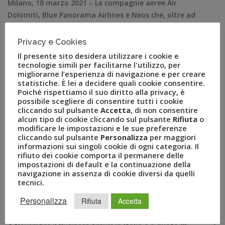
Milano, 18 marzo 2021 – Le compagnie aeree Air
Dolomiti, Blue Panorama Airlines e Neos che, oltre ad
Alitalia in amministrazione straordinaria, sono le uniche
tre con bandiera Italiana rimaste protagoniste del
Privacy e Cookies
settore con un fatturato comprensivo dell’indotto pari
Il presente sito desidera utilizzare i cookie e
a 2 miliardi di Euro, con circa 2.000 dipendenti diretti e
tecnologie simili per facilitarne l'utilizzo, per
migliorarne l’esperienza di navigazione e per creare
10.000 di indotto e una […]
statistiche. È lei a decidere quali cookie consentire.
Poiché rispettiamo il suo diritto alla privacy, è
possibile scegliere di consentire tutti i cookie
cliccando sul pulsante
Accetta
, di non consentire
alcun tipo di cookie cliccando sul pulsante
Rifiuta
o
modificare le impostazioni e le sue preferenze
cliccando sul pulsante
Personalizza
per maggiori
informazioni sui singoli cookie di ogni categoria. Il
rifiuto dei cookie comporta il permanere delle
impostazioni di default e la continuazione della
navigazione in assenza di cookie diversi da quelli
tecnici.
RECENT POSTS
Personalizza
Rifiuta
Accetta