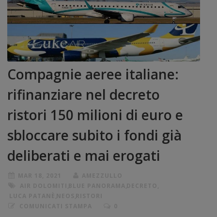
Compagnie aeree italiane:
rifinanziare nel decreto
ristori 150 milioni di euro e
sbloccare subito i fondi già
deliberati e mai erogati
MAR 18, 2021
AMEZZULLO
AIR DOLOMITI
,
BLUE PANORAMA
,
DECRETO
,
LUCA PATANÈ
,
NEOS
,
RISTORI
COMUNICATI STAMPA
0