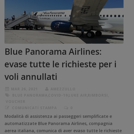
Blue Panorama Airlines:
evase tutte le richieste per i
voli annullati
MAR 26, 2021
AMEZZULLO
BLUE PANORAMA
,
COVID-19
,
LUKE AIR
,
RIMBORSI
,
VOUCHER
COMUNICATI STAMPA
0
Modalità di assistenza ai passeggeri semplificate e
automatizzate Blue Panorama Airlines, compagnia
aerea italiana, comunica di aver evaso tutte le richieste