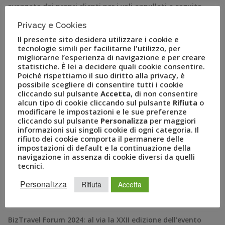
avanzate dai propri clienti per i voli annullati a seguito
delle conseguenze della pandemia da Covid-19 relativi
Privacy e Cookies
alle partenze dell’estate: circa 69.000 rimborsi, per un
Il presente sito desidera utilizzare i cookie e
valore di oltre 8.000.000 di euro di biglietteria non […]
tecnologie simili per facilitarne l'utilizzo, per
migliorarne l’esperienza di navigazione e per creare
statistiche. È lei a decidere quali cookie consentire.
Poiché rispettiamo il suo diritto alla privacy, è
possibile scegliere di consentire tutti i cookie
cliccando sul pulsante
Accetta
, di non consentire
alcun tipo di cookie cliccando sul pulsante
Rifiuta
o
modificare le impostazioni e le sue preferenze
cliccando sul pulsante
Personalizza
per maggiori
informazioni sui singoli cookie di ogni categoria. Il
rifiuto dei cookie comporta il permanere delle
impostazioni di default e la continuazione della
navigazione in assenza di cookie diversi da quelli
tecnici.
RECENT POSTS
Personalizza
Rifiuta
Accetta
A Novembre il Business Travel in Italia è a quota 95
BizTravel Forum 2024: al via la XXII edizione dell’evento