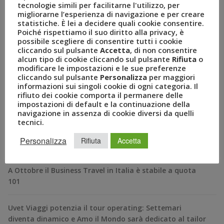
tecnologie simili per facilitarne l'utilizzo, per
migliorarne l’esperienza di navigazione e per creare
statistiche. È lei a decidere quali cookie consentire.
Poiché rispettiamo il suo diritto alla privacy, è
possibile scegliere di consentire tutti i cookie
cliccando sul pulsante
Accetta
, di non consentire
alcun tipo di cookie cliccando sul pulsante
Rifiuta
o
modificare le impostazioni e le sue preferenze
cliccando sul pulsante
Personalizza
per maggiori
RECENT POSTS
informazioni sui singoli cookie di ogni categoria. Il
rifiuto dei cookie comporta il permanere delle
impostazioni di default e la continuazione della
A Novembre il Business Travel in Italia è a quota 95
navigazione in assenza di cookie diversi da quelli
tecnici.
BizTravel Forum 2024: al via la XXII edizione dell’evento
Personalizza
Rifiuta
Accetta
italiano del business travel dal titolo “Tabula Rasa”
A Ottobre il Business Travel in Italia è stabile a quota
101
Uvet Viaggi potenzia il tour operating: Settemari
diventa dinamico e Amo il Mondo sarà dedicato al tailor