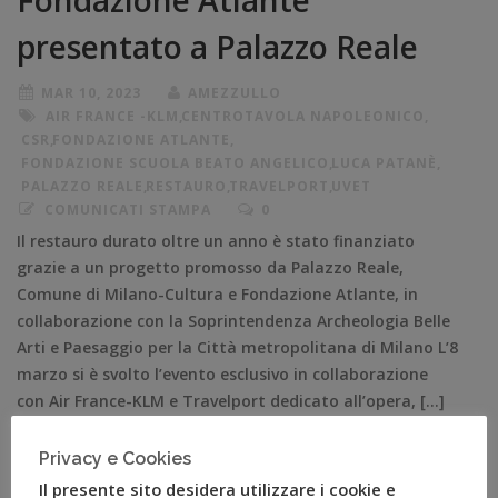
Fondazione Atlante
presentato a Palazzo Reale
MAR 10, 2023
AMEZZULLO
AIR FRANCE -KLM
,
CENTROTAVOLA NAPOLEONICO
,
CSR
,
FONDAZIONE ATLANTE
,
FONDAZIONE SCUOLA BEATO ANGELICO
,
LUCA PATANÈ
,
PALAZZO REALE
,
RESTAURO
,
TRAVELPORT
,
UVET
COMUNICATI STAMPA
0
Il restauro durato oltre un anno è stato finanziato
grazie a un progetto promosso da Palazzo Reale,
Comune di Milano-Cultura e Fondazione Atlante, in
collaborazione con la Soprintendenza Archeologia Belle
Arti e Paesaggio per la Città metropolitana di Milano L’8
marzo si è svolto l’evento esclusivo in collaborazione
con Air France-KLM e Travelport dedicato all’opera, […]
Privacy e Cookies
Il presente sito desidera utilizzare i cookie e