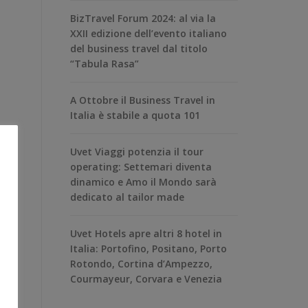
BizTravel Forum 2024: al via la
XXII edizione dell’evento italiano
del business travel dal titolo
“Tabula Rasa”
A Ottobre il Business Travel in
Italia è stabile a quota 101
Uvet Viaggi potenzia il tour
operating: Settemari diventa
dinamico e Amo il Mondo sarà
dedicato al tailor made
Uvet Hotels apre altri 8 hotel in
Italia: Portofino, Positano, Porto
Rotondo, Cortina d’Ampezzo,
Courmayeur, Corvara e Venezia