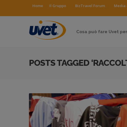
Home
Il Gruppo
BizTravel Forum
Media 
Cosa può fare Uvet per
POSTS TAGGED ‘RACCOLT