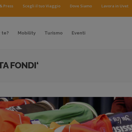
& Press
Scegli il tuo Viaggio
Dove Siamo
Lavora in Uvet
 te?
Mobility
Turismo
Eventi
A FONDI‘