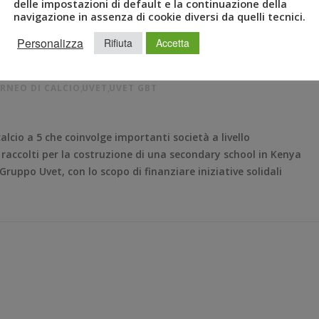
delle impostazioni di default e la continuazione della
Atlante
navigazione in assenza di cookie diversi da quelli tecnici.
Personalizza
Rifiuta
Accetta
 2019
,
FONDAZIONE ATLANTE
,
GRUPPO UVET
,
LUCA PATANÈ
,
RNEO DI CALCIO
,
UVET
,
UVET GBT
alcio a 5 che coinvolge importanti società a livello
i raccolti per la costruzione di una secondary school in Kenya
uppo Uvet, con lo scopo di finanziare iniziative solidali