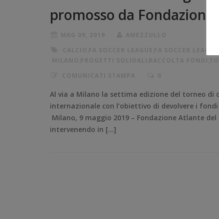
promosso da Fondazione 
MAG 09, 2019
AMEZZULLO
CALCIO
,
FA SOCCER LEAGUE
,
FA SOCCER LEAGUE
MILANO
,
PROGETTI SOLIDALI
,
RACCOLTA FONDI
,
TO
COMUNICATI STAMPA
0
Al via a Milano la settima edizione del torneo di c
internazionale con l’obiettivo di devolvere i fond
Milano, 9 maggio 2019 – Fondazione Atlante del Gr
intervenendo in […]