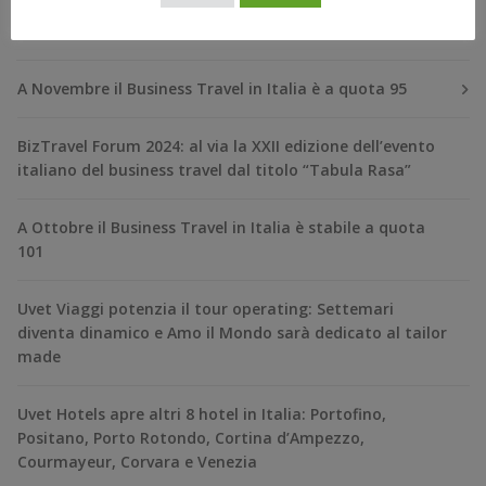
RECENT POSTS
A Novembre il Business Travel in Italia è a quota 95
BizTravel Forum 2024: al via la XXII edizione dell’evento
italiano del business travel dal titolo “Tabula Rasa”
A Ottobre il Business Travel in Italia è stabile a quota
101
Uvet Viaggi potenzia il tour operating: Settemari
diventa dinamico e Amo il Mondo sarà dedicato al tailor
made
Uvet Hotels apre altri 8 hotel in Italia: Portofino,
Positano, Porto Rotondo, Cortina d’Ampezzo,
Courmayeur, Corvara e Venezia