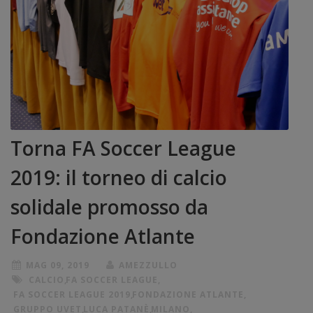
Torna FA Soccer League
2019: il torneo di calcio
solidale promosso da
Fondazione Atlante
MAG 09, 2019
AMEZZULLO
CALCIO
,
FA SOCCER LEAGUE
,
FA SOCCER LEAGUE 2019
,
FONDAZIONE ATLANTE
,
GRUPPO UVET
,
LUCA PATANÈ
,
MILANO
,