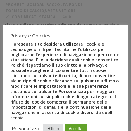
PROGETTI SOLIDALI
,
RACCOLTA FONDI
,
TORNEO DI CALCIO
,
UVET
,
UVET GBT
COMUNICATI STAMPA
0
Al via a Milano la settima edizione del torneo di calcio a
5 che coinvolge importanti società a livello
Privacy e Cookies
internazionale con l’obiettivo di devolvere i fondi
Il presente sito desidera utilizzare i cookie e
raccolti per la costruzione di una secondary school in
tecnologie simili per facilitarne l'utilizzo, per
Kenya Milano, 9 maggio 2019 – Fondazione Atlante del
migliorarne l’esperienza di navigazione e per creare
statistiche. È lei a decidere quali cookie consentire.
Gruppo Uvet, con lo scopo di finanziare iniziative solidali
Poiché rispettiamo il suo diritto alla privacy, è
intervenendo in […]
possibile scegliere di consentire tutti i cookie
cliccando sul pulsante
Accetta
, di non consentire
alcun tipo di cookie cliccando sul pulsante
Rifiuta
o
modificare le impostazioni e le sue preferenze
cliccando sul pulsante
Personalizza
per maggiori
informazioni sui singoli cookie di ogni categoria. Il
rifiuto dei cookie comporta il permanere delle
impostazioni di default e la continuazione della
navigazione in assenza di cookie diversi da quelli
tecnici.
Personalizza
Rifiuta
Accetta