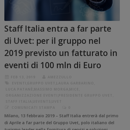
Staff Italia entra a far parte
di Uvet: per il gruppo nel
2019 previsto un fatturato in
eventi di 100 mln di Euro
FEB 13, 2019
AMEZZULLO
EVENTI
,
GRUPPO UVET
,
LAURA GARBARINO
,
LUCA PATANÈ
,
MASSIMO MORGA
,
MICE
,
ORGANIZZAZIONE EVENTI
,
PRESIDENTE GRUPPO UVET
,
STAFF ITALIA
,
UEVENTS
,
UVET
COMUNICATI STAMPA
0
Milano, 13 febbraio 2019 – Staff Italia entrerà dal primo
di Aprile a far parte del Gruppo Uvet, polo italiano del
turismo leader nella fornitura di servizi e soluzioni