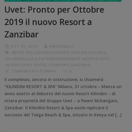
Uvet: Pronto per Ottobre
2019 il nuovo Resort a
Zanzibar
OTT 31, 2018
AMEZZULLO
BEPPE PELLEGRINO
,
GRUPPO UVET
,
HOTELLERIE
,
KILINDINI
,
LUCA PATANÈ
,
PRESIDENTE GRUPPO UVET
,
RESORT
,
UVET HOTEL COMPANY
,
ZANZIBAR
COMUNICATI STAMPA
0
Il complesso, ancora in costruzione, si chiamerà
“KILINDINI RESORT & SPA” Milano, 31 ottobre – Manca un
anno esatto al debutto del nuovo Resort Kilindini – di
intera proprietà del Gruppo Uvet – a Pwani Mchangani,
Zanzibar. Il Kilindini Resort & Spa vuole replicare il
successo del Twiga Beach & Spa, situato in Kenya nel […]