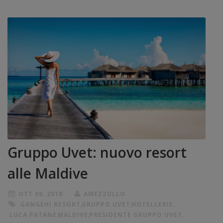
Gruppo Uvet: nuovo resort
alle Maldive
OTT 09, 2018
AMEZZULLO
GANGEHI RESORT
,
GRUPPO UVET
,
HOTELLERIE
,
LUCA PATANÈ
,
MALDIVE
,
PRESIDENTE GRUPPO UVET
,