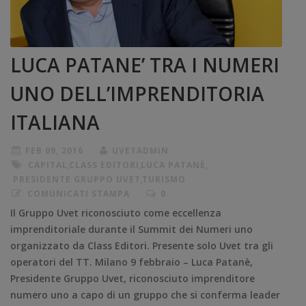
LUCA PATANE’ TRA I NUMERI
UNO DELL’IMPRENDITORIA
ITALIANA
FEB 09, 2016
UVETADMIN
CAPITAL
,
CLASS EDITORI
,
LUCA PATANÈ
,
PRESIDENTE GRUPPO UVET
,
TURISMO
COMUNICATI STAMPA
0
Il Gruppo Uvet riconosciuto come eccellenza
imprenditoriale durante il Summit dei Numeri uno
organizzato da Class Editori. Presente solo Uvet tra gli
operatori del TT. Milano 9 febbraio – Luca Patanè,
Presidente Gruppo Uvet, riconosciuto imprenditore
numero uno a capo di un gruppo che si conferma leader