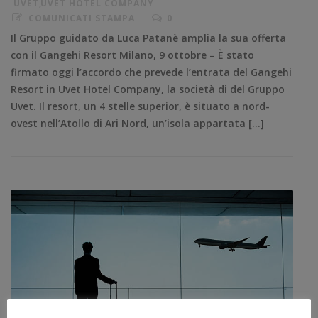
UVET
,
UVET HOTEL COMPANY
COMUNICATI STAMPA
0
Il Gruppo guidato da Luca Patanè amplia la sua offerta
con il Gangehi Resort Milano, 9 ottobre – È stato
firmato oggi l’accordo che prevede l’entrata del Gangehi
Resort in Uvet Hotel Company, la società di del Gruppo
Uvet. Il resort, un 4 stelle superior, è situato a nord-
ovest nell’Atollo di Ari Nord, un’isola appartata […]