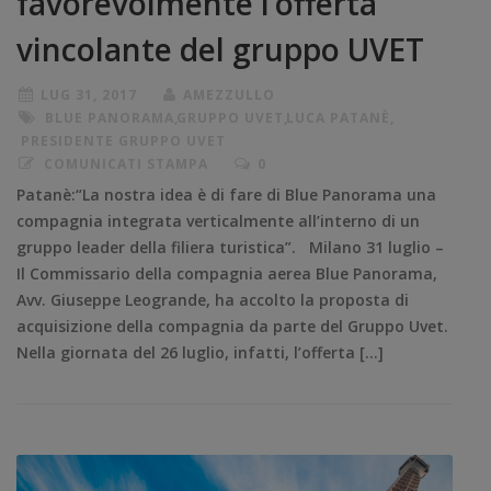
favorevolmente l’offerta
vincolante del gruppo UVET
LUG 31, 2017
AMEZZULLO
BLUE PANORAMA
,
GRUPPO UVET
,
LUCA PATANÈ
,
PRESIDENTE GRUPPO UVET
COMUNICATI STAMPA
0
Patanè:“La nostra idea è di fare di Blue Panorama una
compagnia integrata verticalmente all’interno di un
gruppo leader della filiera turistica”. Milano 31 luglio –
Il Commissario della compagnia aerea Blue Panorama,
Avv. Giuseppe Leogrande, ha accolto la proposta di
acquisizione della compagnia da parte del Gruppo Uvet.
Nella giornata del 26 luglio, infatti, l’offerta […]