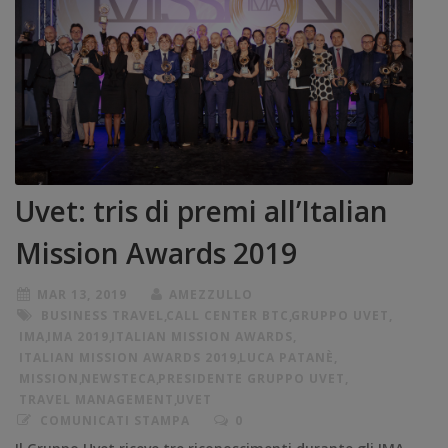
Uvet: tris di premi all’Italian
Mission Awards 2019
MAR 13, 2019
AMEZZULLO
BUSINESS TRAVEL
,
CALL CENTER BTC
,
GRUPPO UVET
,
IMA
,
IMA 2019
,
ITALIAN MISSION AWARDS
,
ITALIAN MISSION AWARDS 2019
,
LUCA PATANÈ
,
MISSION
,
NEWSTECA
,
PRESIDENTE GRUPPO UVET
,
TRAVEL MANAGEMENT
,
UVET
COMUNICATI STAMPA
0