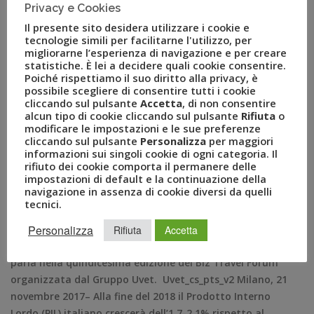
Privacy e Cookies
Il presente sito desidera utilizzare i cookie e
tecnologie simili per facilitarne l'utilizzo, per
migliorarne l’esperienza di navigazione e per creare
statistiche. È lei a decidere quali cookie consentire.
UVET TRAVEL INDEX: il PIL
Poiché rispettiamo il suo diritto alla privacy, è
possibile scegliere di consentire tutti i cookie
2018 crescerà dell’ 1,7-2,1%
cliccando sul pulsante
Accetta
, di non consentire
alcun tipo di cookie cliccando sul pulsante
Rifiuta
o
modificare le impostazioni e le sue preferenze
NOV 21, 2017
AMEZZULLO
cliccando sul pulsante
Personalizza
per maggiori
AMBROSETTI
,
BIZTRAVEL FORUM
,
informazioni sui singoli cookie di ogni categoria. Il
rifiuto dei cookie comporta il permanere delle
BUSINESS TRAVEL SURVEY
,
GRUPPO UVET
,
impostazioni di default e la continuazione della
LUCA PATANÈ
,
PRESIDENTE GRUPPO UVET
,
navigazione in assenza di cookie diversi da quelli
UVET TRAVEL INDEX
tecnici.
COMUNICATI STAMPA
0
Personalizza
Il contributo diretto del turismo all’economia del Paese
Rifiuta
Accetta
è stimato in circa 80 miliardi di Euro nel 2017. Se ne
parla nella quindicesima edizione del Biz Travel Forum
organizzata dal Gruppo Uvet. Uvet_cs_pts_v2 Milano, 21
novembre 2017– Alla fine del 2018 il Prodotto Interno
Lordo (PIL) italiano crescerà dell’1,7-2,1% rispetto al