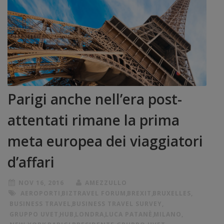
Parigi anche nell’era post-
attentati rimane la prima
meta europea dei viaggiatori
d’affari
NOV 16, 2016
AMEZZULLO
AEROPORTI
,
BIZTRAVEL FORUM
,
BREXIT
,
BRUXELLES
,
BUSINESS TRAVEL
,
BUSINESS TRAVEL SURVEY
,
GRUPPO UVET
,
HUB
,
LONDRA
,
LUCA PATANÈ
,
MILANO
,