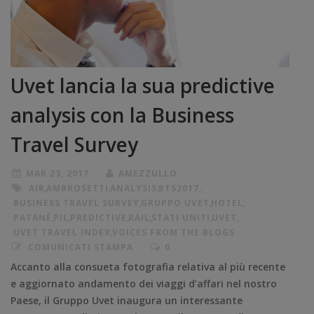
Uvet lancia la sua predictive
analysis con la Business
Travel Survey
MAR 23, 2017
AMEZZULLO
AIR
,
AMBROSETTI
,
ANALYSIS
,
BTS2017
,
BUSINESS TRAVEL SURVEY
,
GRUPPO UVET
,
HOTEL
,
PATANÈ
,
PIL
,
PREDICTIVE
,
RAIL
,
STATI UNITI
,
UVET
,
UVET TRAVEL INDEX
,
VOICES FROM THE BLOGS
COMUNICATI STAMPA
0
Accanto alla consueta fotografia relativa al più recente
e aggiornato andamento dei viaggi d’affari nel nostro
Paese, il Gruppo Uvet inaugura un interessante