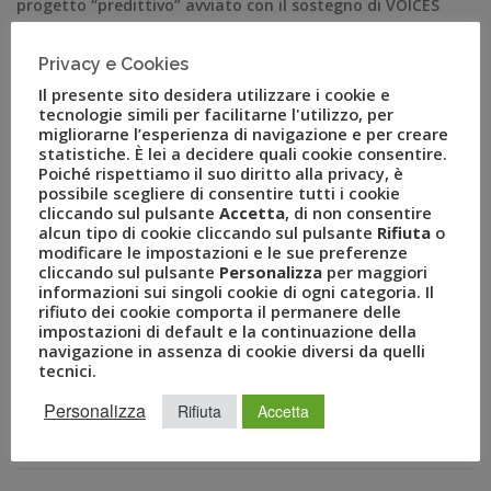
progetto “predittivo” avviato con il sostegno di VOICES
from the Blogs, società specializzata in big data
analysis, che arricchisce la consueta Business Travel
Privacy e Cookies
Survey sfruttando le grandi potenzialità fornite dalla
Il presente sito desidera utilizzare i cookie e
tecnologia e […]
tecnologie simili per facilitarne l'utilizzo, per
migliorarne l’esperienza di navigazione e per creare
statistiche. È lei a decidere quali cookie consentire.
Poiché rispettiamo il suo diritto alla privacy, è
possibile scegliere di consentire tutti i cookie
cliccando sul pulsante
Accetta
, di non consentire
alcun tipo di cookie cliccando sul pulsante
Rifiuta
o
modificare le impostazioni e le sue preferenze
cliccando sul pulsante
Personalizza
per maggiori
informazioni sui singoli cookie di ogni categoria. Il
rifiuto dei cookie comporta il permanere delle
impostazioni di default e la continuazione della
navigazione in assenza di cookie diversi da quelli
tecnici.
RECENT POSTS
Personalizza
Rifiuta
Accetta
A Novembre il Business Travel in Italia è a quota 95