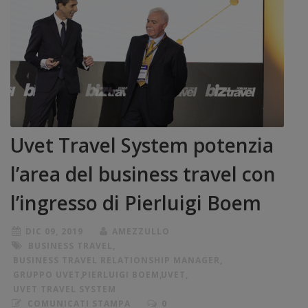
Uvet Travel System potenzia
l’area del business travel con
l’ingresso di Pierluigi Boem
DIC 09, 2019
AMEZZULLO
BUSINESS TRAVEL
,
BUSINESS TRAVEL RELATIONSHIP MANAGER
,
GRUPPO UVET
,
PIERLUIGI BOEM
,
UVET
,
UVET TRAVEL SYSTEM
COMUNICATI STAMPA
0