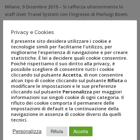
Milano, 9 Dicembre 2019 – Si rafforza ulteriormente lo
staff Uvet Travel System con l’ingresso di Pierluigi Boem,
professionista molto conosciuto dalle Agenzie di
Viaggio nel ramo Business Travel, che fa il suo ingresso
Privacy e Cookies
nel Network con il ruolo di Business Travel Relationship
Il presente sito desidera utilizzare i cookie e
Manager rispondendo direttamente all’Amministratore
tecnologie simili per facilitarne l'utilizzo, per
Delegato, Andrea Gilardi. Manager di lungo corso, Boem
migliorarne l’esperienza di navigazione e per creare
statistiche. È lei a decidere quali cookie consentire.
[…]
Poiché rispettiamo il suo diritto alla privacy, è
possibile scegliere di consentire tutti i cookie
cliccando sul pulsante
Accetta
, di non consentire
alcun tipo di cookie cliccando sul pulsante
Rifiuta
o
modificare le impostazioni e le sue preferenze
cliccando sul pulsante
Personalizza
per maggiori
informazioni sui singoli cookie di ogni categoria. Il
rifiuto dei cookie comporta il permanere delle
impostazioni di default e la continuazione della
navigazione in assenza di cookie diversi da quelli
tecnici.
Personalizza
Rifiuta
Accetta
RECENT POSTS