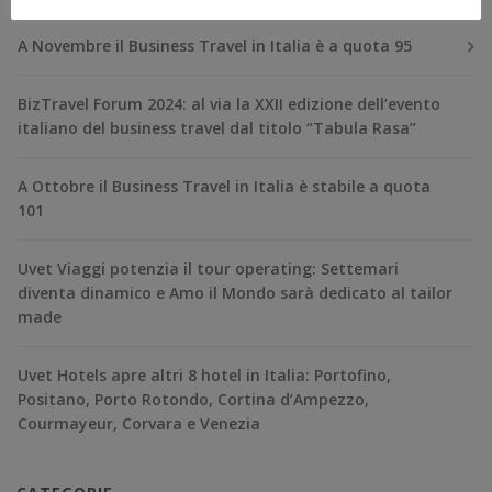
A Novembre il Business Travel in Italia è a quota 95
BizTravel Forum 2024: al via la XXII edizione dell’evento
italiano del business travel dal titolo “Tabula Rasa”
A Ottobre il Business Travel in Italia è stabile a quota
101
Uvet Viaggi potenzia il tour operating: Settemari
diventa dinamico e Amo il Mondo sarà dedicato al tailor
made
Uvet Hotels apre altri 8 hotel in Italia: Portofino,
Positano, Porto Rotondo, Cortina d’Ampezzo,
Courmayeur, Corvara e Venezia