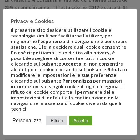
25% di anno in anno. Il fatturato nel 2017 è stato di 35
milioni di euro. Milano, 16 settembre – Tiziano Polledri –
Privacy e Cookies
in un’ottica di rinnovamento aziendale volta ad
Il presente sito desidera utilizzare i cookie e
aggredire sempre di più un mercato in forte evoluzione
tecnologie simili per facilitarne l'utilizzo, per
e fiore all’occhiello di Uvet – […]
migliorarne l’esperienza di navigazione e per creare
statistiche. È lei a decidere quali cookie consentire.
Poiché rispettiamo il suo diritto alla privacy, è
possibile scegliere di consentire tutti i cookie
cliccando sul pulsante
Accetta
, di non consentire
alcun tipo di cookie cliccando sul pulsante
Rifiuta
o
modificare le impostazioni e le sue preferenze
cliccando sul pulsante
Personalizza
per maggiori
informazioni sui singoli cookie di ogni categoria. Il
rifiuto dei cookie comporta il permanere delle
impostazioni di default e la continuazione della
navigazione in assenza di cookie diversi da quelli
tecnici.
RECENT POSTS
Personalizza
Rifiuta
Accetta
A Novembre il Business Travel in Italia è a quota 95