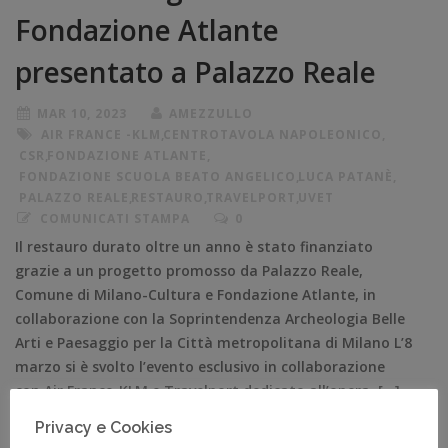
Fondazione Atlante
presentato a Palazzo Reale
MAR 10, 2023
AMEZZULLO
AIR FRANCE -KLM
,
CENTROTAVOLA NAPOLEONICO
,
CSR
,
FONDAZIONE ATLANTE
,
FONDAZIONE SCUOLA BEATO ANGELICO
,
LUCA PATANÈ
,
PALAZZO REALE
,
RESTAURO
,
TRAVELPORT
,
UVET
COMUNICATI STAMPA
0
Il restauro durato oltre un anno è stato finanziato
grazie a un progetto promosso da Palazzo Reale,
Comune di Milano-Cultura e Fondazione Atlante, in
collaborazione con la Soprintendenza Archeologia Belle
Arti e Paesaggio per la Città metropolitana di Milano L’8
marzo si è svolto l’evento esclusivo in collaborazione
con Air France-KLM e Travelport dedicato all’opera, […]
Privacy e Cookies