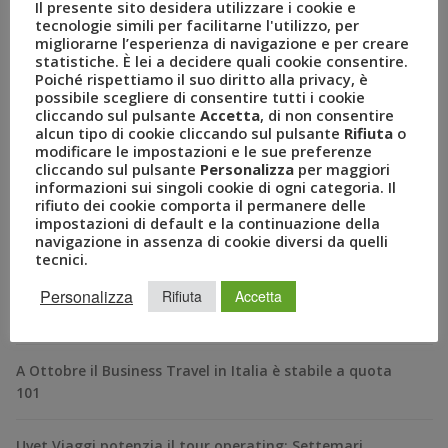
Il presente sito desidera utilizzare i cookie e
tecnologie simili per facilitarne l'utilizzo, per
migliorarne l’esperienza di navigazione e per creare
statistiche. È lei a decidere quali cookie consentire.
Poiché rispettiamo il suo diritto alla privacy, è
possibile scegliere di consentire tutti i cookie
cliccando sul pulsante
Accetta
, di non consentire
alcun tipo di cookie cliccando sul pulsante
Rifiuta
o
modificare le impostazioni e le sue preferenze
cliccando sul pulsante
Personalizza
per maggiori
informazioni sui singoli cookie di ogni categoria. Il
RECENT POSTS
rifiuto dei cookie comporta il permanere delle
impostazioni di default e la continuazione della
navigazione in assenza di cookie diversi da quelli
A Novembre il Business Travel in Italia è a quota 95
tecnici.
Personalizza
BizTravel Forum 2024: al via la XXII edizione dell’evento
Rifiuta
Accetta
italiano del business travel dal titolo “Tabula Rasa”
A Ottobre il Business Travel in Italia è stabile a quota
101
Uvet Viaggi potenzia il tour operating: Settemari