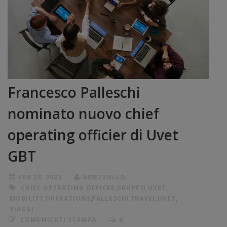
Francesco Palleschi
nominato nuovo chief
operating officier di Uvet
GBT
FEB 28, 2023
AMEZZULLO
CHIEF OPERATING OFFICER
,
GRUPPO UVET
,
MOBILITY
,
OPERATIONS
,
PALLESCHI
,
TRAVEL
,
UVET
,
VIAGGI
COMUNICATI STAMPA
0