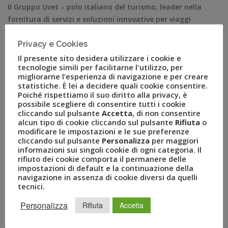
Il Gruppo Uvet – polo italiano del turismo, leader nella
fornitura di servizi e soluzioni innovative per viaggi
leisure, mobility management ed eventi – comunica di
aver nominato Francesco Palleschi nuovo Chief
Privacy e Cookies
Operating Officer di Uvet Global Business Travel (Uvet
Il presente sito desidera utilizzare i cookie e
tecnologie simili per facilitarne l'utilizzo, per
GBT), la joint venture del Gruppo attiva in ambito
migliorarne l’esperienza di navigazione e per creare
mobility e business travel. Francesco Palleschi, […]
statistiche. È lei a decidere quali cookie consentire.
Poiché rispettiamo il suo diritto alla privacy, è
possibile scegliere di consentire tutti i cookie
cliccando sul pulsante
Accetta
, di non consentire
alcun tipo di cookie cliccando sul pulsante
Rifiuta
o
modificare le impostazioni e le sue preferenze
cliccando sul pulsante
Personalizza
per maggiori
informazioni sui singoli cookie di ogni categoria. Il
rifiuto dei cookie comporta il permanere delle
impostazioni di default e la continuazione della
navigazione in assenza di cookie diversi da quelli
tecnici.
Personalizza
Rifiuta
Accetta
RECENT POSTS