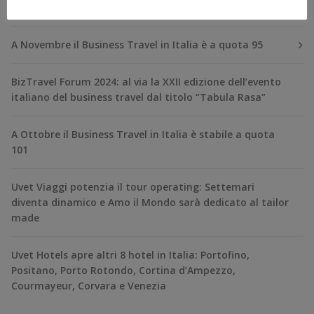
RECENT POSTS
A Novembre il Business Travel in Italia è a quota 95
BizTravel Forum 2024: al via la XXII edizione dell’evento
italiano del business travel dal titolo “Tabula Rasa”
A Ottobre il Business Travel in Italia è stabile a quota
101
Uvet Viaggi potenzia il tour operating: Settemari
diventa dinamico e Amo il Mondo sarà dedicato al tailor
made
Uvet Hotels apre altri 8 hotel in Italia: Portofino,
Positano, Porto Rotondo, Cortina d’Ampezzo,
Courmayeur, Corvara e Venezia