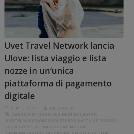
Uvet Travel Network lancia
Ulove: lista viaggio e lista
nozze in un’unica
piattaforma di pagamento
digitale
FEB 13, 2017
AMEZZULLO
AGENZIA DI VIAGGI
,
BUSINESSINCUBATOR
,
DIGITALMAGICS
,
GROWISH
,
GRUPPO UVET
,
LIST VIAGGIO
,
LISTA NOZZE
,
LISTANOZZEONLINE.COM
,
OPENINNOVATION
,
SANDRO PALUMBO
,
ULOVE
,
UTN
,