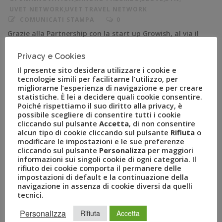
UVET NETWORK
,
UVET TRAVEL NETWORK
COMUNICATI STAMPA
0
Grazie alla Partnership con la start up Growish, al via il
servizio per gli sposi 4.0 Milano, (*) febbraio – Uvet
Privacy e Cookies
Travel Network –il network di ADV del Gruppo Uvet-
nell’ambito di un programma di Open Innovation con il
Il presente sito desidera utilizzare i cookie e
tecnologie simili per facilitarne l'utilizzo, per
business incubator Digital Magics, ha stretto una
migliorarne l’esperienza di navigazione e per creare
partnership con Growish, la startup leader in Italia nei
statistiche. È lei a decidere quali cookie consentire.
[…]
Poiché rispettiamo il suo diritto alla privacy, è
possibile scegliere di consentire tutti i cookie
cliccando sul pulsante
Accetta
, di non consentire
alcun tipo di cookie cliccando sul pulsante
Rifiuta
o
modificare le impostazioni e le sue preferenze
cliccando sul pulsante
Personalizza
per maggiori
informazioni sui singoli cookie di ogni categoria. Il
rifiuto dei cookie comporta il permanere delle
impostazioni di default e la continuazione della
navigazione in assenza di cookie diversi da quelli
tecnici.
Personalizza
Rifiuta
Accetta