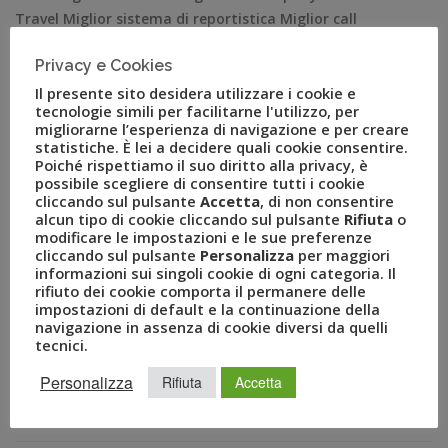
Travel Miglior sistema di reportistica Miglior call
center/btc Milano, 13 marzo 2019 – Uvet fa il pieno di
Privacy e Cookies
premi agli IMA 2019, la sesta edizione degli Italian
Mission Awards, premio italiano dedicato al business
Il presente sito desidera utilizzare i cookie e
tecnologie simili per facilitarne l'utilizzo, per
travel e organizzato da Newsteca, […]
migliorarne l’esperienza di navigazione e per creare
statistiche. È lei a decidere quali cookie consentire.
Poiché rispettiamo il suo diritto alla privacy, è
possibile scegliere di consentire tutti i cookie
cliccando sul pulsante
Accetta
, di non consentire
alcun tipo di cookie cliccando sul pulsante
Rifiuta
o
modificare le impostazioni e le sue preferenze
cliccando sul pulsante
Personalizza
per maggiori
informazioni sui singoli cookie di ogni categoria. Il
rifiuto dei cookie comporta il permanere delle
impostazioni di default e la continuazione della
navigazione in assenza di cookie diversi da quelli
tecnici.
RECENT POSTS
Personalizza
Rifiuta
Accetta
A Novembre il Business Travel in Italia è a quota 95