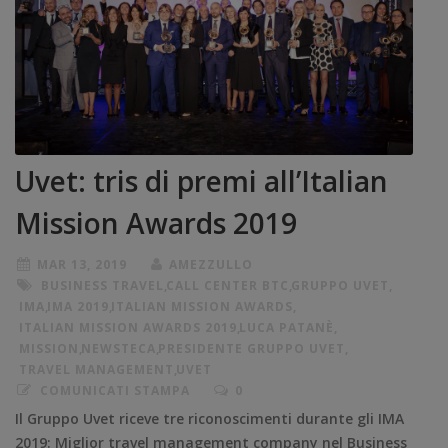
Uvet: tris di premi all’Italian
Mission Awards 2019
MAR 13, 2019
AMEZZULLO
BUSINESS TRAVEL
,
CALL CENTER BTC
,
GRUPPO UVET
,
IMA
,
IMA 2019
,
ITALIAN MISSION AWARDS
,
ITALIAN MISSION AWARDS 2019
,
LUCA PATANÈ
,
MISSION
,
NEWSTECA
,
PRESIDENTE GRUPPO UVET
,
TRAVEL MANAGEMENT
,
UVET
COMUNICATI STAMPA
0
Il Gruppo Uvet riceve tre riconoscimenti durante gli IMA
2019: Miglior travel management company nel Business