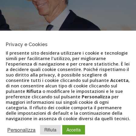
Privacy e Cookies
Il presente sito desidera utilizzare i cookie e tecnologie
simili per facilitarne l'utilizzo, per migliorarne
l’esperienza di navigazione e per creare statistiche. È lei
a decidere quali cookie consentire. Poiché rispettiamo il
suo diritto alla privacy, è possibile scegliere di
consentire tutti i cookie cliccando sul pulsante
Accetta
,
di non consentire alcun tipo di cookie cliccando sul
pulsante
Rifiuta
o modificare le impostazioni e le sue
perator Settemari
preferenze cliccando sul pulsante
Personalizza
per
maggiori informazioni sui singoli cookie di ogni
categoria. Il rifiuto dei cookie comporta il permanere
delle impostazioni di default e la continuazione della
navigazione in assenza di cookie diversi da quelli tecnici.
VET
,
LUCA PATANÈ
,
MARIO ROCI
,
MARSA ALAM
,
MULTICANALITÀ
,
ATING
,
TOUR OPERATOR
,
UVET
Personalizza
Rifiuta
Accetta