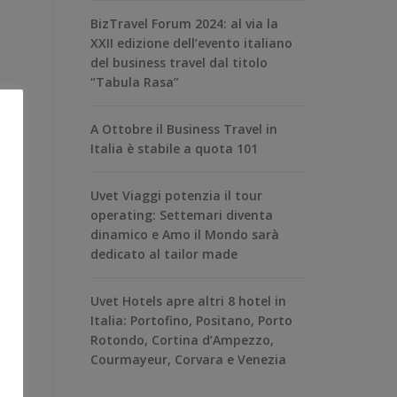
BizTravel Forum 2024: al via la
XXII edizione dell’evento italiano
del business travel dal titolo
“Tabula Rasa”
A Ottobre il Business Travel in
Italia è stabile a quota 101
Uvet Viaggi potenzia il tour
operating: Settemari diventa
dinamico e Amo il Mondo sarà
dedicato al tailor made
Uvet Hotels apre altri 8 hotel in
Italia: Portofino, Positano, Porto
Rotondo, Cortina d’Ampezzo,
Courmayeur, Corvara e Venezia