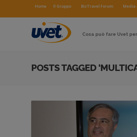
Home
Il Gruppo
BizTravel Forum
Media 
Cosa può fare Uvet per
POSTS TAGGED ‘MULTICA