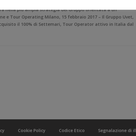
tra nella più ampia strategia del Gruppo orientata a un
one e Tour Operating Milano, 15 febbraio 2017 – Il Gruppo Uvet,
cquisito il 100% di Settemari, Tour Operator attivo in Italia dal
acy
Cookie Policy
Codice Etico
Segnalazione di ill