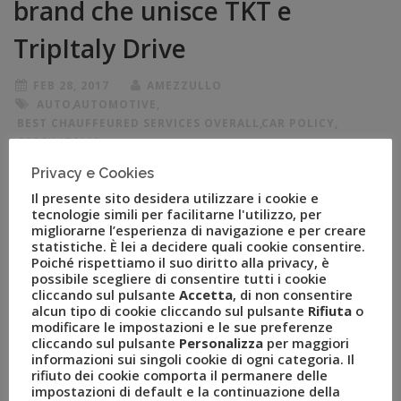
brand che unisce TKT e
TripItaly Drive
FEB 28, 2017
AMEZZULLO
AUTO
,
AUTOMOTIVE
,
BEST CHAUFFEURED SERVICES OVERALL
,
CAR POLICY
,
CAREY ITALIA
,
CAREY WORLDWIDE CHAUFFEUR SERVICE
,
Privacy e Cookies
DIMENSIONE DELLA FLOTTA
,
FLEET MANAGER
,
Il presente sito desidera utilizzare i cookie e
FLOTTE AZIENDALI
,
GOLD TRAVVY AWARD 2017
,
tecnologie simili per facilitarne l'utilizzo, per
MOBILITY
,
MOBILITY APP
,
migliorarne l’esperienza di navigazione e per creare
TRAVEL & MOBILITY INDUSTRY
,
TRIPITALY DRIVE
,
statistiche. È lei a decidere quali cookie consentire.
U-APP
,
U-DASHBOARD
,
UFLEET
,
UVET
,
Poiché rispettiamo il suo diritto alla privacy, è
VEICOLO AZIENDALE
possibile scegliere di consentire tutti i cookie
COMUNICATI STAMPA
0
cliccando sul pulsante
Accetta
, di non consentire
alcun tipo di cookie cliccando sul pulsante
Rifiuta
o
Milano, 28 febbraio – Novità in casa Uvet: nasce Ufleet,
modificare le impostazioni e le sue preferenze
la nuova società di servizi di mobilità creata integrando
cliccando sul pulsante
Personalizza
per maggiori
informazioni sui singoli cookie di ogni categoria. Il
la gestione delle flotte aziendali (fleet management) di
rifiuto dei cookie comporta il permanere delle
TKT e i servizi di gestione transfer ed eventi per le
impostazioni di default e la continuazione della