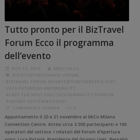
Tutto pronto per il BizTravel
Forum Ecco il programma
dell’evento
NOV 19, 2019
AMEZZULLO
BIZ
,
BIZ2019
,
BIZTRAVEL FORUM
,
BIZTRAVEL FORUM 2019
,
BTF
,
BTF2019
,
GRUPPO UVET
,
LUCA PATANÈ
,
MILANO
,
MOBILITY
,
READY FOR NEXT FUEL?
,
SUSTAINABILITY
,
TOURISM
,
TURISMO SOSTENIBILE
,
UVET
COMUNICATI STAMPA
0
Appuntamento il 20 e 21 novembre al MiCo Milano
Convention Centre. Attesi circa 3.500 partecipanti e 100
operatori del settore. I relatori del Forum d’Apertura
sono: Luca Patanè, Presidente del Gruppo Uvet, Bernabò