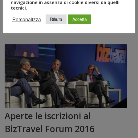
aziende di TripItaly Drive. L’obiettivo è fornire una
navigazione in assenza di cookie diversi da quelli
tecnici.
gamma completa di servizi legati alla mobilità tramite
un’unica piattaforma, […]
Personalizza
Rifiuta
Accetta
Aperte le iscrizioni al
BizTravel Forum 2016