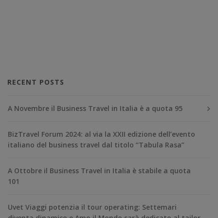
RECENT POSTS
A Novembre il Business Travel in Italia è a quota 95
BizTravel Forum 2024: al via la XXII edizione dell’evento
italiano del business travel dal titolo “Tabula Rasa”
A Ottobre il Business Travel in Italia è stabile a quota
101
Uvet Viaggi potenzia il tour operating: Settemari
diventa dinamico e Amo il Mondo sarà dedicato al tailor