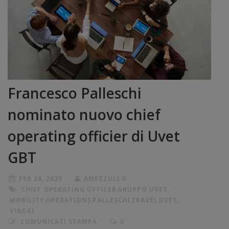
Francesco Palleschi
nominato nuovo chief
operating officier di Uvet
GBT
FEB 28, 2023
AMEZZULLO
CHIEF OPERATING OFFICER
,
GRUPPO UVET
,
MOBILITY
,
OPERATIONS
,
PALLESCHI
,
TRAVEL
,
UVET
,
VIAGGI
COMUNICATI STAMPA
0