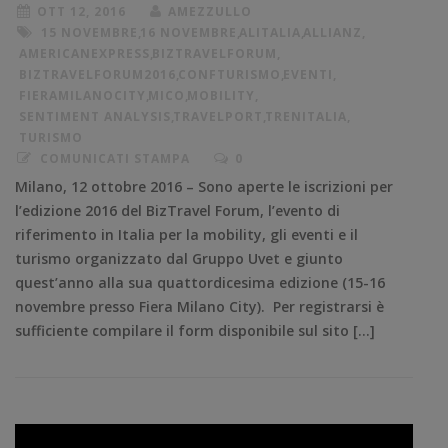
OTT 12, 2016
AMEZZULLO
15 NOVEMBRE
,
16 NOVEMBRE
,
ALITALIA
,
ALLIANZ
,
AMERICANEXPRESS
,
BIZTRAVELFORUM
,
BIZTRAVELFORUM2016
,
CONFTURISMO
,
EVENTI
,
FIERAMILANOCITY
,
MICO
,
MOBILITY
,
SENTIMENT ANALYSIS
,
TRAVELPORT
,
TRENITALIA
,
TURISMO
COMUNICATI STAMPA
0
Milano, 12 ottobre 2016 – Sono aperte le iscrizioni per
l’edizione 2016 del BizTravel Forum, l’evento di
riferimento in Italia per la mobility, gli eventi e il
turismo organizzato dal Gruppo Uvet e giunto
quest’anno alla sua quattordicesima edizione (15-16
novembre presso Fiera Milano City). Per registrarsi è
sufficiente compilare il form disponibile sul sito […]