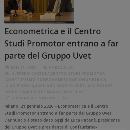
Econometrica e il Centro
Studi Promotor entrano a far
parte del Gruppo Uvet
GEN 21, 2020
AMEZZULLO
ALFREDO CAZZOLA
,
CENTRO STUDI PROMOTOR
,
CONFTURISMO-CONFCOMMERCIO
,
ECONOMETRICA
,
GIAN PRIMO QUAGLIANO
,
GRUPPO UVET
,
LUCA PATANÈ
,
MOBILITÀ
,
MOBILITY MANAGEMENT
,
UVET
COMUNICATI STAMPA
0
Milano, 21 gennaio 2020 – Econometrica e il Centro
Studi Promotor entrano a far parte del Gruppo Uvet.
L’annuncio è stato dato oggi da Luca Patanè, presidente
del Gruppo Uvet e presidente di Confturismo-