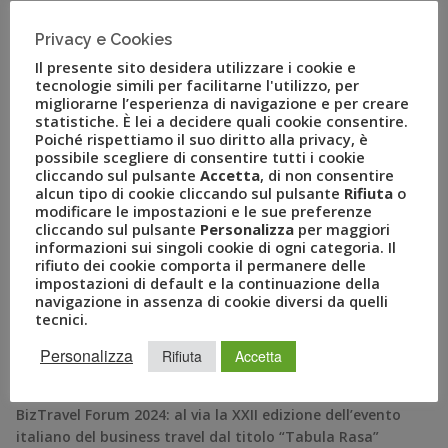
Confcommercio, e da Gian Primo Quagliano, presidente
di Econometrica, in occasione della 27a conferenza
Privacy e Cookies
stampa del Centro Studi Promotor sulla situazione e […]
Il presente sito desidera utilizzare i cookie e
tecnologie simili per facilitarne l'utilizzo, per
migliorarne l’esperienza di navigazione e per creare
statistiche. È lei a decidere quali cookie consentire.
Poiché rispettiamo il suo diritto alla privacy, è
possibile scegliere di consentire tutti i cookie
cliccando sul pulsante
Accetta
, di non consentire
alcun tipo di cookie cliccando sul pulsante
Rifiuta
o
modificare le impostazioni e le sue preferenze
cliccando sul pulsante
Personalizza
per maggiori
informazioni sui singoli cookie di ogni categoria. Il
rifiuto dei cookie comporta il permanere delle
impostazioni di default e la continuazione della
navigazione in assenza di cookie diversi da quelli
RECENT POSTS
tecnici.
Personalizza
Rifiuta
Accetta
A Novembre il Business Travel in Italia è a quota 95
BizTravel Forum 2024: al via la XXII edizione dell’evento
italiano del business travel dal titolo “Tabula Rasa”