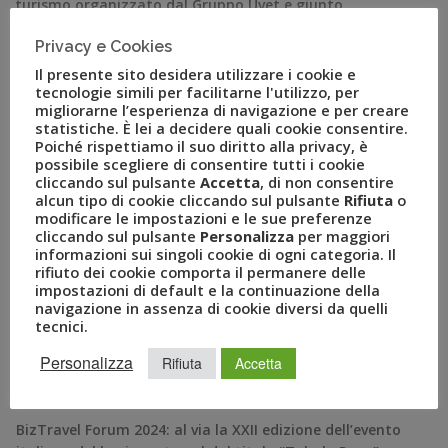
turismo organizzato dal Gruppo Uvet e giunto
quest’anno alla sua quattordicesima edizione (15-16
Privacy e Cookies
novembre presso Fiera Milano City). Per registrarsi è
Il presente sito desidera utilizzare i cookie e
sufficiente compilare il form disponibile sul sito […]
tecnologie simili per facilitarne l'utilizzo, per
migliorarne l’esperienza di navigazione e per creare
statistiche. È lei a decidere quali cookie consentire.
Poiché rispettiamo il suo diritto alla privacy, è
possibile scegliere di consentire tutti i cookie
cliccando sul pulsante
Accetta
, di non consentire
alcun tipo di cookie cliccando sul pulsante
Rifiuta
o
modificare le impostazioni e le sue preferenze
cliccando sul pulsante
Personalizza
per maggiori
informazioni sui singoli cookie di ogni categoria. Il
rifiuto dei cookie comporta il permanere delle
impostazioni di default e la continuazione della
navigazione in assenza di cookie diversi da quelli
RECENT POSTS
tecnici.
Personalizza
Rifiuta
Accetta
A Novembre il Business Travel in Italia è a quota 95
BizTravel Forum 2024: al via la XXII edizione dell’evento