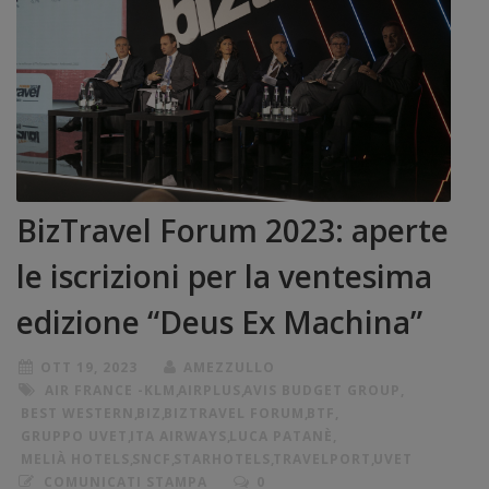
BizTravel Forum 2023: aperte
le iscrizioni per la ventesima
edizione “Deus Ex Machina”
OTT 19, 2023
AMEZZULLO
AIR FRANCE -KLM
,
AIRPLUS
,
AVIS BUDGET GROUP
,
BEST WESTERN
,
BIZ
,
BIZTRAVEL FORUM
,
BTF
,
GRUPPO UVET
,
ITA AIRWAYS
,
LUCA PATANÈ
,
MELIÀ HOTELS
,
SNCF
,
STARHOTELS
,
TRAVELPORT
,
UVET
COMUNICATI STAMPA
0