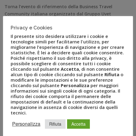
Torna l’evento di riferimento della Business Travel
Community italiana organizzato dal Gruppo Uvet
Titolo della giornata “Deus ex machina”: prospettive e
Privacy e Cookies
scenari dei settori travel e turismo italiani tra i temi al
centro dei 4 forum della giornata Aperte da oggi le
Il presente sito desidera utilizzare i cookie e
tecnologie simili per facilitarne l'utilizzo, per
iscrizioni per l’edizione 2023 di BizTravel Forum, l’evento
migliorarne l’esperienza di navigazione e per creare
organizzato dal Gruppo Uvet […]
statistiche. È lei a decidere quali cookie consentire.
Poiché rispettiamo il suo diritto alla privacy, è
possibile scegliere di consentire tutti i cookie
cliccando sul pulsante
Accetta
, di non consentire
alcun tipo di cookie cliccando sul pulsante
Rifiuta
o
modificare le impostazioni e le sue preferenze
cliccando sul pulsante
Personalizza
per maggiori
informazioni sui singoli cookie di ogni categoria. Il
rifiuto dei cookie comporta il permanere delle
impostazioni di default e la continuazione della
navigazione in assenza di cookie diversi da quelli
tecnici.
Personalizza
Rifiuta
Accetta
RECENT POSTS