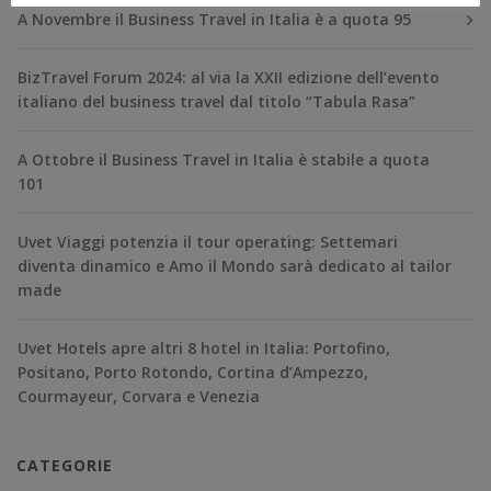
A Novembre il Business Travel in Italia è a quota 95
BizTravel Forum 2024: al via la XXII edizione dell’evento
italiano del business travel dal titolo “Tabula Rasa”
A Ottobre il Business Travel in Italia è stabile a quota
101
Uvet Viaggi potenzia il tour operating: Settemari
diventa dinamico e Amo il Mondo sarà dedicato al tailor
made
Uvet Hotels apre altri 8 hotel in Italia: Portofino,
Positano, Porto Rotondo, Cortina d’Ampezzo,
Courmayeur, Corvara e Venezia
CATEGORIE