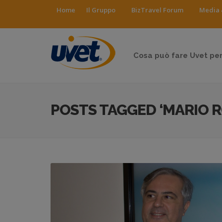
Home
Il Gruppo
BizTravel Forum
Media 
Cosa può fare Uvet per
POSTS TAGGED ‘MARIO R