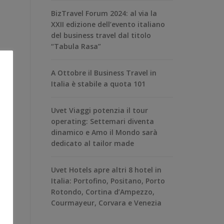
BizTravel Forum 2024: al via la
XXII edizione dell’evento italiano
del business travel dal titolo
“Tabula Rasa”
A Ottobre il Business Travel in
Italia è stabile a quota 101
Uvet Viaggi potenzia il tour
operating: Settemari diventa
dinamico e Amo il Mondo sarà
dedicato al tailor made
Uvet Hotels apre altri 8 hotel in
Italia: Portofino, Positano, Porto
Rotondo, Cortina d’Ampezzo,
Courmayeur, Corvara e Venezia