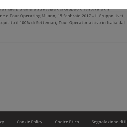
tra nella più ampia strategia del Gruppo orientata a un
one e Tour Operating Milano, 15 febbraio 2017 – Il Gruppo Uvet,
cquisito il 100% di Settemari, Tour Operator attivo in Italia dal
acy
Cookie Policy
Codice Etico
Segnalazione di ill