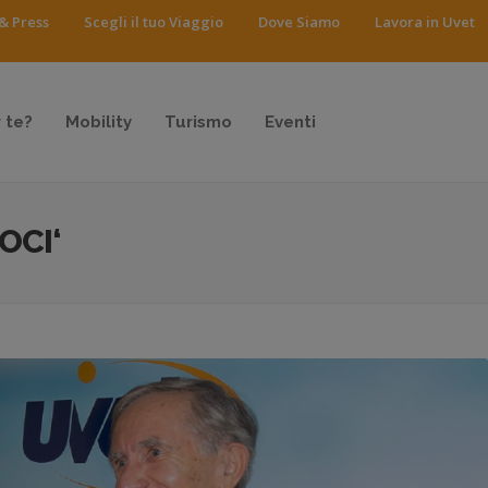
& Press
Scegli il tuo Viaggio
Dove Siamo
Lavora in Uvet
 te?
Mobility
Turismo
Eventi
OCI‘