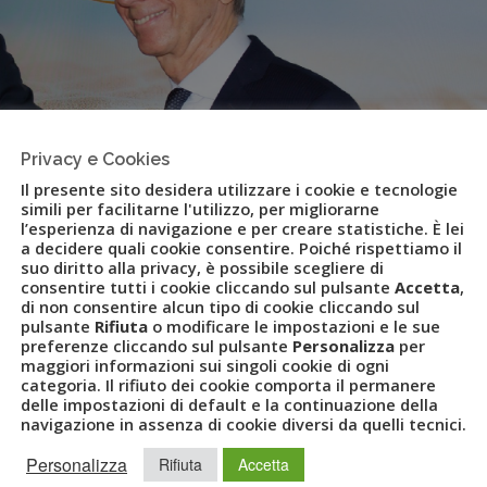
Privacy e Cookies
Il presente sito desidera utilizzare i cookie e tecnologie
simili per facilitarne l'utilizzo, per migliorarne
l’esperienza di navigazione e per creare statistiche. È lei
a decidere quali cookie consentire. Poiché rispettiamo il
suo diritto alla privacy, è possibile scegliere di
consentire tutti i cookie cliccando sul pulsante
Accetta
,
di non consentire alcun tipo di cookie cliccando sul
pulsante
Rifiuta
o modificare le impostazioni e le sue
perator Settemari
preferenze cliccando sul pulsante
Personalizza
per
maggiori informazioni sui singoli cookie di ogni
categoria. Il rifiuto dei cookie comporta il permanere
delle impostazioni di default e la continuazione della
navigazione in assenza di cookie diversi da quelli tecnici.
VET
,
LUCA PATANÈ
,
MARIO ROCI
,
MARSA ALAM
,
MULTICANALITÀ
,
ATING
,
TOUR OPERATOR
,
UVET
Personalizza
Rifiuta
Accetta