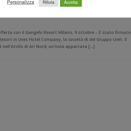
Personalizza
Rifiuta
Accetta
UCA PATANÈ
,
MALDIVE
,
PRESIDENTE GRUPPO UVET
,
UVET
,
fferta con il Gangehi Resort Milano, 9 ottobre – È stato firmato
Resort in Uvet Hotel Company, la società di del Gruppo Uvet. Il
t nell’Atollo di Ari Nord, un’isola appartata […]