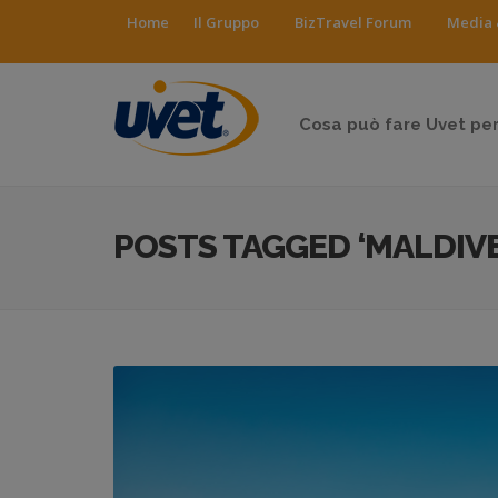
Home
Il Gruppo
BizTravel Forum
Media 
Cosa può fare Uvet per
POSTS TAGGED ‘MALDIVE