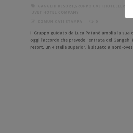
GANGEHI RESORT
,
GRUPPO UVET
,
HOTELLERIE
,
L
UVET HOTEL COMPANY
COMUNICATI STAMPA
0
Il Gruppo guidato da Luca Patanè amplia la sua o
oggi l’accordo che prevede l’entrata del Gangehi 
resort, un 4 stelle superior, è situato a nord-oves