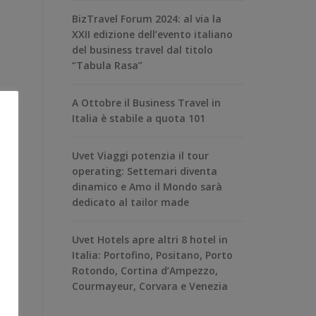
BizTravel Forum 2024: al via la
XXII edizione dell’evento italiano
del business travel dal titolo
“Tabula Rasa”
A Ottobre il Business Travel in
Italia è stabile a quota 101
Uvet Viaggi potenzia il tour
operating: Settemari diventa
dinamico e Amo il Mondo sarà
dedicato al tailor made
Uvet Hotels apre altri 8 hotel in
Italia: Portofino, Positano, Porto
Rotondo, Cortina d’Ampezzo,
Courmayeur, Corvara e Venezia