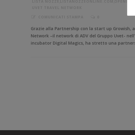
LISTA NOZZE
,
LISTANOZZEONLINE.COM
,
OPENINN
UVET TRAVEL NETWORK
COMUNICATI STAMPA
0
Grazie alla Partnership con la start up Growish, al 
Network –il network di ADV del Gruppo Uvet- nel
incubator Digital Magics, ha stretto una partnersh