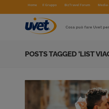
Home
Il Gruppo
BizTravel Forum
Media 
Cosa può fare Uvet per
POSTS TAGGED ‘LIST VIA