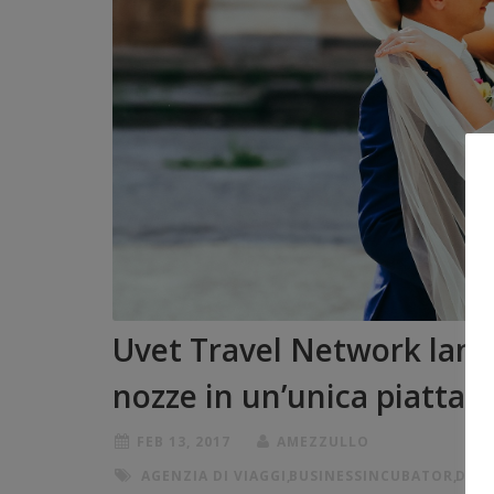
Uvet Travel Network lancia
nozze in un’unica piatta
FEB 13, 2017
AMEZZULLO
AGENZIA DI VIAGGI
,
BUSINESSINCUBATOR
,
DIGI