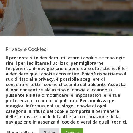
Privacy e Cookies
Il presente sito desidera utilizzare i cookie e tecnologie
simili per facilitarne l'utilizzo, per migliorarne
l’esperienza di navigazione e per creare statistiche. È lei
a decidere quali cookie consentire. Poiché rispettiamo il
suo diritto alla privacy, è possibile scegliere di
consentire tutti i cookie cliccando sul pulsante
Accetta
,
di non consentire alcun tipo di cookie cliccando sul
 Ulove: lista viaggio e lista
pulsante
Rifiuta
o modificare le impostazioni e le sue
preferenze cliccando sul pulsante
Personalizza
per
forma di pagamento digitale
maggiori informazioni sui singoli cookie di ogni
categoria. Il rifiuto dei cookie comporta il permanere
delle impostazioni di default e la continuazione della
navigazione in assenza di cookie diversi da quelli tecnici.
TALMAGICS
,
GROWISH
,
GRUPPO UVET
,
LIST VIAGGIO
,
Personalizza
Rifiuta
Accetta