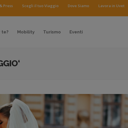
& Press
Scegli il tuo Viaggio
Dove Siamo
Lavora in Uvet
 te?
Mobility
Turismo
Eventi
GGIO‘