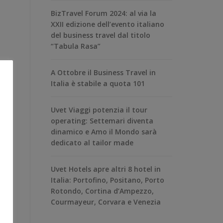
BizTravel Forum 2024: al via la
XXII edizione dell’evento italiano
del business travel dal titolo
“Tabula Rasa”
A Ottobre il Business Travel in
Italia è stabile a quota 101
Uvet Viaggi potenzia il tour
operating: Settemari diventa
dinamico e Amo il Mondo sarà
dedicato al tailor made
Uvet Hotels apre altri 8 hotel in
Italia: Portofino, Positano, Porto
Rotondo, Cortina d’Ampezzo,
Courmayeur, Corvara e Venezia