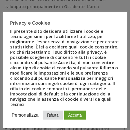
sviluppato principalmente in Occidente. L’area
economica BRIC riduce la propria quota, trainata al
ribasso dall’andamento negativo della Cina, della
Privacy e Cookies
Turchia e del Brasile. Crescono gli Stati Uniti e rimane
Il presente sito desidera utilizzare i cookie e
costante la Russia. Milano luglio 2016 – Aumentano le
tecnologie simili per facilitarne l'utilizzo, per
migliorarne l’esperienza di navigazione e per creare
trasferte di […]
statistiche. È lei a decidere quali cookie consentire.
Poiché rispettiamo il suo diritto alla privacy, è
possibile scegliere di consentire tutti i cookie
cliccando sul pulsante
Accetta
, di non consentire
alcun tipo di cookie cliccando sul pulsante
Rifiuta
o
modificare le impostazioni e le sue preferenze
cliccando sul pulsante
Personalizza
per maggiori
informazioni sui singoli cookie di ogni categoria. Il
rifiuto dei cookie comporta il permanere delle
impostazioni di default e la continuazione della
navigazione in assenza di cookie diversi da quelli
tecnici.
RECENT POSTS
Personalizza
Rifiuta
Accetta
A Novembre il Business Travel in Italia è a quota 95