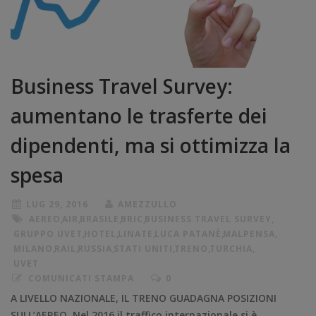
Business Travel Survey:
aumentano le trasferte dei
dipendenti, ma si ottimizza la
spesa
LUG 29, 2016
AMEZZULLO
AEREO
,
AIR
,
BRASILE
,
BRIC
,
BUSINESS TRAVEL SURVEY
,
GRUPPO UVET
,
HOTEL
,
LINATE
,
LUCA PATANÈ
,
MALPENSA
,
MILANO
,
RAIL
,
RUSSIA
,
STATI UNITI
,
TRENO
,
TURCHIA
,
UVET
COMUNICATI STAMPA
0
A LIVELLO NAZIONALE, IL TRENO GUADAGNA POSIZIONI
SULL’AEREO. Nel 2016 il traffico internazionale si è