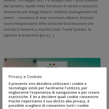
Milano, 14 maggio 2021 – Il Gruppo Uvet – polo italiano
del turismo, leader nella fornitura di servizi e soluzioni
innovative per viaggi leisure, mobility management ed
eventi – comunica di aver nominato Alberto Graziani
nuovo Responsabile della Divisione Distribuzione che
include il network a marchio Uvet Travel System, le
agenzie di proprietà già a […]
Privacy e Cookies
Il presente sito desidera utilizzare i cookie e
tecnologie simili per facilitarne l'utilizzo, per
migliorarne l’esperienza di navigazione e per creare
statistiche. È lei a decidere quali cookie consentire.
Poiché rispettiamo il suo diritto alla privacy, è
possibile scegliere di consentire tutti i cookie