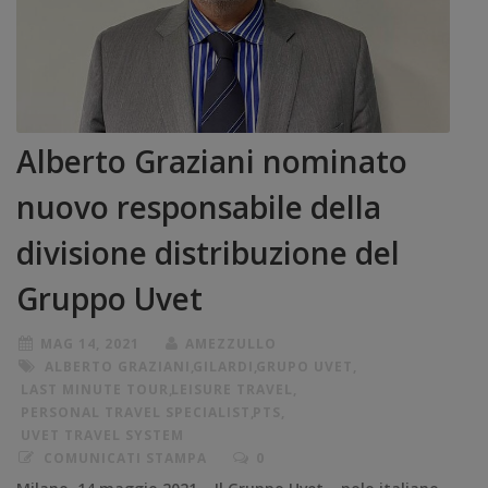
Alberto Graziani nominato
nuovo responsabile della
divisione distribuzione del
Gruppo Uvet
MAG 14, 2021
AMEZZULLO
ALBERTO GRAZIANI
,
GILARDI
,
GRUPO UVET
,
LAST MINUTE TOUR
,
LEISURE TRAVEL
,
PERSONAL TRAVEL SPECIALIST
,
PTS
,
UVET TRAVEL SYSTEM
COMUNICATI STAMPA
0