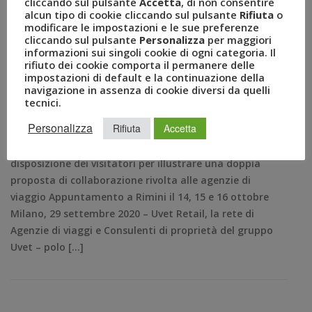
cliccando sul pulsante
Accetta
, di non consentire
Uvet Retail partecipa a TTG
alcun tipo di cookie cliccando sul pulsante
Rifiuta
o
modificare le impostazioni e le sue preferenze
Travel Experience 2020
cliccando sul pulsante
Personalizza
per maggiori
informazioni sui singoli cookie di ogni categoria. Il
rifiuto dei cookie comporta il permanere delle
SET 29, 2020
AMEZZULLO
impostazioni di default e la continuazione della
FTO
,
LAST MINUTE TOUR
,
navigazione in assenza di cookie diversi da quelli
PERSONAL TRAVEL SPECIALIST
,
TRAVEL
,
TTG
,
tecnici.
TTG TRAVEL EXPERIENCE
,
UVET
,
UVET RETAIL
Personalizza
Rifiuta
Accetta
COMUNICATI STAMPA
0
Nel corso dell’evento un team di esperti sarà a
disposizione dei visitatori per illustrare una doppia
proposta di collaborazione rivolta alle agenzie di
viaggio Appuntamento a Rimini il 14, 15 e 16 ottobre
Milano, 29 settembre 2020 – Uvet Retail, la rete di
Agenzie di viaggi e Consulenti di proprietà del gruppo
Uvet – polo […]