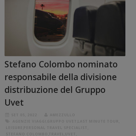
Stefano Colombo nominato
responsabile della divisione
distribuzione del Gruppo
Uvet
SET 05, 2022
AMEZZULLO
AGENZIE VIAGGI
,
GRUPPO UVET
,
LAST MINUTE TOUR
,
LEISURE
,
PERSONAL TRAVEL SPECIALIST
,
STEFANO COLOMBO
,
TRAVEL
,
UVET
,