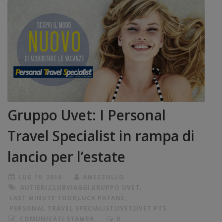
Gruppo Uvet: I Personal
Travel Specialist in rampa di
lancio per l’estate
LUG 10, 2016
AMEZZULLO
AUTIERI
,
CLUBVIAGGI
,
GRUPPO UVET
,
LAST MINUTE TOUR
,
LUCA PATANÈ
,
PERSONAL TRAVEL SPECIALIST
,
UVET
,
UVET PTS
COMUNICATI STAMPA
0