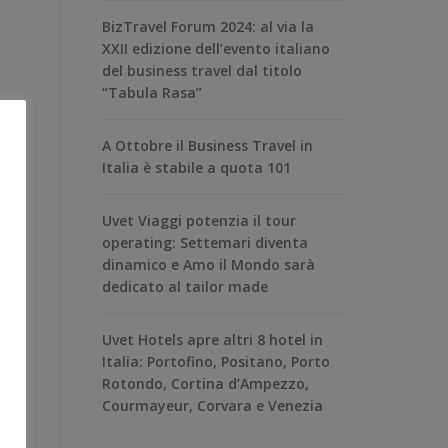
BizTravel Forum 2024: al via la
XXII edizione dell’evento italiano
del business travel dal titolo
“Tabula Rasa”
A Ottobre il Business Travel in
Italia è stabile a quota 101
Uvet Viaggi potenzia il tour
operating: Settemari diventa
dinamico e Amo il Mondo sarà
dedicato al tailor made
Uvet Hotels apre altri 8 hotel in
Italia: Portofino, Positano, Porto
Rotondo, Cortina d’Ampezzo,
Courmayeur, Corvara e Venezia