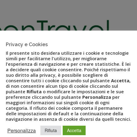
Privacy e Cookies
Il presente sito desidera utilizzare i cookie e tecnologie
simili per facilitarne l'utilizzo, per migliorarne
l’esperienza di navigazione e per creare statistiche. È lei
a decidere quali cookie consentire. Poiché rispettiamo il
suo diritto alla privacy, è possibile scegliere di
consentire tutti i cookie cliccando sul pulsante
Accetta
,
di non consentire alcun tipo di cookie cliccando sul
pulsante
Rifiuta
o modificare le impostazioni e le sue
work siglano una joint venture
preferenze cliccando sul pulsante
Personalizza
per
maggiori informazioni sui singoli cookie di ogni
categoria. Il rifiuto dei cookie comporta il permanere
delle impostazioni di default e la continuazione della
navigazione in assenza di cookie diversi da quelli tecnici.
Personalizza
Rifiuta
Accetta
SIO
,
JOINT VENTURE
,
LUCA PATANÈ
,
OPEN TRAVEL NETWORK
,