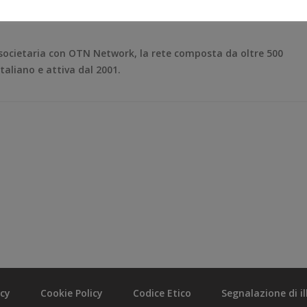
 societaria con OTN Network, la rete composta da oltre 500
italiano e attiva dal 2001.
acy
Cookie Policy
Codice Etico
Segnalazione di ill