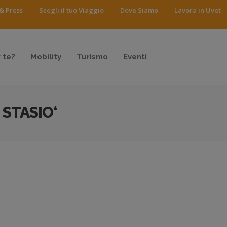
& Press
Scegli il tuo Viaggio
Dove Siamo
Lavora in Uvet
 te?
Mobility
Turismo
Eventi
 STASIO‘