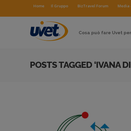
Home
Il Gruppo
BizTravel Forum
Media 
Cosa può fare Uvet per
POSTS TAGGED ‘IVANA DI