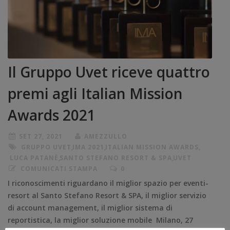
Il Gruppo Uvet riceve quattro
premi agli Italian Mission
Awards 2021
SET 27, 2021
AMEZZULLO
GRUPPO UVET
,
IMA 2021
,
ITALIAN MISSION AWARDS
,
LUCA PATANÈ
,
SANTO STEFANO RESORT & SPA
,
UVET
COMUNICATI STAMPA
0
I riconoscimenti riguardano il miglior spazio per eventi-
resort al Santo Stefano Resort & SPA, il miglior servizio
di account management, il miglior sistema di
reportistica, la miglior soluzione mobile Milano, 27