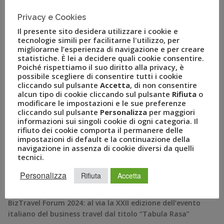
settembre 2021 – Il Gruppo Uvet – polo italiano del
turismo, leader nella fornitura di servizi e soluzioni
Privacy e Cookies
innovative per viaggi leisure, mobility management […]
Il presente sito desidera utilizzare i cookie e
tecnologie simili per facilitarne l'utilizzo, per
migliorarne l’esperienza di navigazione e per creare
statistiche. È lei a decidere quali cookie consentire.
Poiché rispettiamo il suo diritto alla privacy, è
possibile scegliere di consentire tutti i cookie
cliccando sul pulsante
Accetta
, di non consentire
alcun tipo di cookie cliccando sul pulsante
Rifiuta
o
modificare le impostazioni e le sue preferenze
cliccando sul pulsante
Personalizza
per maggiori
informazioni sui singoli cookie di ogni categoria. Il
rifiuto dei cookie comporta il permanere delle
impostazioni di default e la continuazione della
navigazione in assenza di cookie diversi da quelli
RECENT POSTS
tecnici.
Personalizza
Rifiuta
Accetta
A Novembre il Business Travel in Italia è a quota 95
BizTravel Forum 2024: al via la XXII edizione dell’evento
italiano del business travel dal titolo “Tabula Rasa”