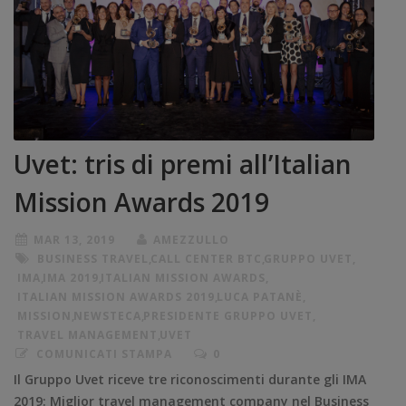
Uvet: tris di premi all’Italian
Mission Awards 2019
MAR 13, 2019
AMEZZULLO
BUSINESS TRAVEL
,
CALL CENTER BTC
,
GRUPPO UVET
,
IMA
,
IMA 2019
,
ITALIAN MISSION AWARDS
,
ITALIAN MISSION AWARDS 2019
,
LUCA PATANÈ
,
MISSION
,
NEWSTECA
,
PRESIDENTE GRUPPO UVET
,
TRAVEL MANAGEMENT
,
UVET
COMUNICATI STAMPA
0
Il Gruppo Uvet riceve tre riconoscimenti durante gli IMA
2019: Miglior travel management company nel Business