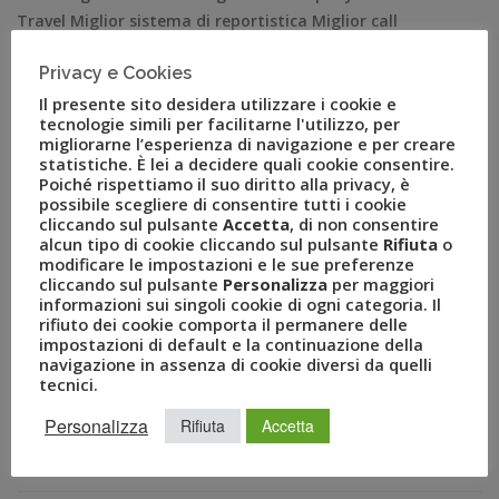
Travel Miglior sistema di reportistica Miglior call
center/btc Milano, 13 marzo 2019 – Uvet fa il pieno di
Privacy e Cookies
premi agli IMA 2019, la sesta edizione degli Italian
Mission Awards, premio italiano dedicato al business
Il presente sito desidera utilizzare i cookie e
tecnologie simili per facilitarne l'utilizzo, per
travel e organizzato da Newsteca, […]
migliorarne l’esperienza di navigazione e per creare
statistiche. È lei a decidere quali cookie consentire.
Poiché rispettiamo il suo diritto alla privacy, è
possibile scegliere di consentire tutti i cookie
cliccando sul pulsante
Accetta
, di non consentire
alcun tipo di cookie cliccando sul pulsante
Rifiuta
o
modificare le impostazioni e le sue preferenze
cliccando sul pulsante
Personalizza
per maggiori
informazioni sui singoli cookie di ogni categoria. Il
rifiuto dei cookie comporta il permanere delle
impostazioni di default e la continuazione della
navigazione in assenza di cookie diversi da quelli
tecnici.
RECENT POSTS
Personalizza
Rifiuta
Accetta
A Novembre il Business Travel in Italia è a quota 95