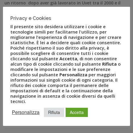
un ritorno dopo aver già lavorato in Uvet tra il 2000 e il
2002 Milano, 2 dicembre 2021 – Uvet Global Business
Travel – la joint venture tra il Gruppo Uvet e American
Privacy e Cookies
Express Global Business Travel leader nelle soluzioni per
Il presente sito desidera utilizzare i cookie e
i viaggi d’affari, il business […]
tecnologie simili per facilitarne l'utilizzo, per
migliorarne l’esperienza di navigazione e per creare
statistiche. È lei a decidere quali cookie consentire.
Poiché rispettiamo il suo diritto alla privacy, è
possibile scegliere di consentire tutti i cookie
cliccando sul pulsante
Accetta
, di non consentire
alcun tipo di cookie cliccando sul pulsante
Rifiuta
o
modificare le impostazioni e le sue preferenze
cliccando sul pulsante
Personalizza
per maggiori
informazioni sui singoli cookie di ogni categoria. Il
rifiuto dei cookie comporta il permanere delle
impostazioni di default e la continuazione della
navigazione in assenza di cookie diversi da quelli
tecnici.
RECENT POSTS
Personalizza
Rifiuta
Accetta
A Novembre il Business Travel in Italia è a quota 95