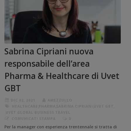
Sabrina Cipriani nuova
responsabile dell’area
Pharma & Healthcare di Uvet
GBT
DIC 02, 2021
AMEZZULLO
HEALTHCARE
,
PHARMA
,
SABRINA CIPRIANI
,
UVET GBT
,
UVET GLOBAL BUSINESS TRAVEL
COMUNICATI STAMPA
0
Per la manager con esperienza trentennale si tratta di