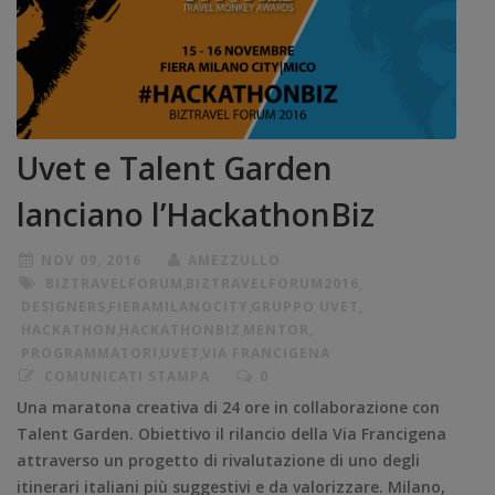
Uvet e Talent Garden
lanciano l’HackathonBiz
NOV 09, 2016
AMEZZULLO
BIZTRAVELFORUM
,
BIZTRAVELFORUM2016
,
DESIGNERS
,
FIERAMILANOCITY
,
GRUPPO UVET
,
HACKATHON
,
HACKATHONBIZ
,
MENTOR
,
PROGRAMMATORI
,
UVET
,
VIA FRANCIGENA
COMUNICATI STAMPA
0
Una maratona creativa di 24 ore in collaborazione con
Talent Garden. Obiettivo il rilancio della Via Francigena
attraverso un progetto di rivalutazione di uno degli
itinerari italiani più suggestivi e da valorizzare. Milano,