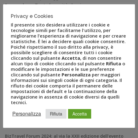
2 novembre – Tante le novità che si
contraddistingueranno nell’edizione 2016 del BizTravel
Privacy e Cookies
Forum, l’evento di riferimento in Italia per la mobility,
Il presente sito desidera utilizzare i cookie e
gli […]
tecnologie simili per facilitarne l'utilizzo, per
migliorarne l’esperienza di navigazione e per creare
statistiche. È lei a decidere quali cookie consentire.
Poiché rispettiamo il suo diritto alla privacy, è
possibile scegliere di consentire tutti i cookie
cliccando sul pulsante
Accetta
, di non consentire
alcun tipo di cookie cliccando sul pulsante
Rifiuta
o
modificare le impostazioni e le sue preferenze
cliccando sul pulsante
Personalizza
per maggiori
informazioni sui singoli cookie di ogni categoria. Il
rifiuto dei cookie comporta il permanere delle
impostazioni di default e la continuazione della
navigazione in assenza di cookie diversi da quelli
tecnici.
RECENT POSTS
Personalizza
Rifiuta
Accetta
A Novembre il Business Travel in Italia è a quota 95
BizTravel Forum 2024: al via la XXII edizione dell’evento