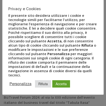
contraddistingueranno nell’edizione 2016 del BizTravel
Forum, l’evento di riferimento in Italia per la mobility,
Privacy e Cookies
gli […]
Il presente sito desidera utilizzare i cookie e
tecnologie simili per facilitarne l'utilizzo, per
migliorarne l’esperienza di navigazione e per creare
statistiche. È lei a decidere quali cookie consentire.
Poiché rispettiamo il suo diritto alla privacy, è
possibile scegliere di consentire tutti i cookie
cliccando sul pulsante
Accetta
, di non consentire
alcun tipo di cookie cliccando sul pulsante
Rifiuta
o
modificare le impostazioni e le sue preferenze
cliccando sul pulsante
Personalizza
per maggiori
informazioni sui singoli cookie di ogni categoria. Il
rifiuto dei cookie comporta il permanere delle
impostazioni di default e la continuazione della
navigazione in assenza di cookie diversi da quelli
RECENT POSTS
tecnici.
Personalizza
Rifiuta
Accetta
A Novembre il Business Travel in Italia è a quota 95
BizTravel Forum 2024: al via la XXII edizione dell’evento
italiano del business travel dal titolo “Tabula Rasa”