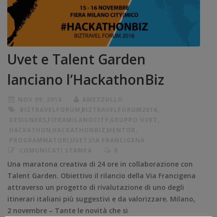
Uvet e Talent Garden
lanciano l’HackathonBiz
NOV 09, 2016
AMEZZULLO
BIZTRAVELFORUM
,
BIZTRAVELFORUM2016
,
DESIGNERS
,
FIERAMILANOCITY
,
GRUPPO UVET
,
HACKATHON
,
HACKATHONBIZ
,
MENTOR
,
PROGRAMMATORI
,
UVET
,
VIA FRANCIGENA
COMUNICATI STAMPA
0
Una maratona creativa di 24 ore in collaborazione con
Talent Garden. Obiettivo il rilancio della Via Francigena
attraverso un progetto di rivalutazione di uno degli
itinerari italiani più suggestivi e da valorizzare. Milano,
2 novembre – Tante le novità che si