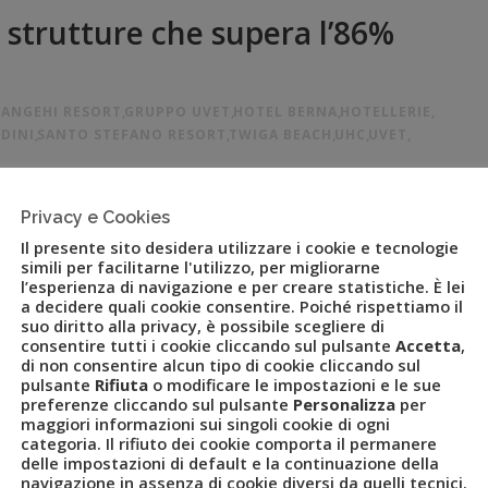
 strutture che supera l’86%
ANGEHI RESORT
,
GRUPPO UVET
,
HOTEL BERNA
,
HOTELLERIE
,
NDINI
,
SANTO STEFANO RESORT
,
TWIGA BEACH
,
UHC
,
UVET
,
Privacy e Cookies
19 – Uvet Hotel Company, società del Gruppo Uvet
Il presente sito desidera utilizzare i cookie e tecnologie
tutto il mondo, chiude il 2018 con un tasso di occupazione delle
simili per facilitarne l'utilizzo, per migliorarne
 6% rispetto al 2017. Un risultato, quello della controllata del
l’esperienza di navigazione e per creare statistiche. È lei
a decidere quali cookie consentire. Poiché rispettiamo il
suo diritto alla privacy, è possibile scegliere di
consentire tutti i cookie cliccando sul pulsante
Accetta
,
di non consentire alcun tipo di cookie cliccando sul
pulsante
Rifiuta
o modificare le impostazioni e le sue
preferenze cliccando sul pulsante
Personalizza
per
maggiori informazioni sui singoli cookie di ogni
categoria. Il rifiuto dei cookie comporta il permanere
delle impostazioni di default e la continuazione della
navigazione in assenza di cookie diversi da quelli tecnici.