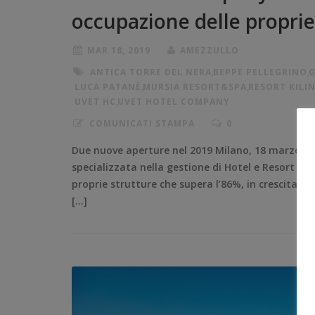
occupazione delle proprie
MAR 18, 2019
AMEZZULLO
ANTICA TORRE DEL NERA
,
BEPPE PELLEGRINO
,
G
LUCA PATANÈ
,
MURSIA RESORT&SPA
,
RESORT KILI
UVET HC
,
UVET HOTEL COMPANY
COMUNICATI STAMPA
0
Due nuove aperture nel 2019 Milano, 18 marzo 20
specializzata nella gestione di Hotel e Resort in 
proprie strutture che supera l’86%, in crescita del
[…]