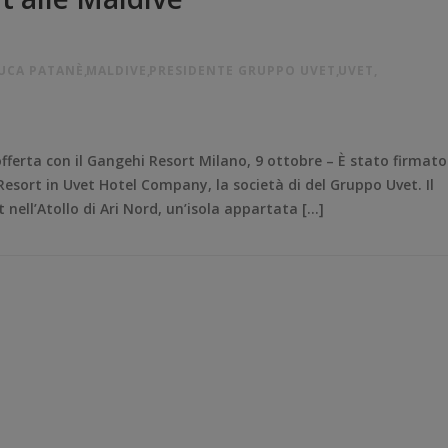
UCA PATANÈ
,
MALDIVE
,
PRESIDENTE GRUPPO UVET
,
UVET
,
fferta con il Gangehi Resort Milano, 9 ottobre – È stato firmato
Resort in Uvet Hotel Company, la società di del Gruppo Uvet. Il
t nell’Atollo di Ari Nord, un’isola appartata […]