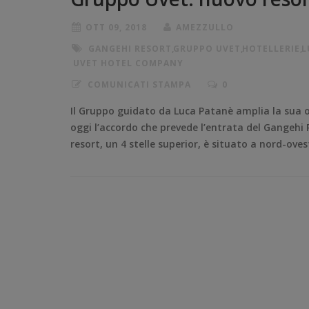
OTT 09, 2018
AMEZZULLO
GANGEHI RESORT
,
GRUPPO UVET
,
HOTELLERIE
,
L
UVET HOTEL COMPANY
COMUNICATI STAMPA
0
Il Gruppo guidato da Luca Patanè amplia la sua o
oggi l’accordo che prevede l’entrata del Gangehi 
resort, un 4 stelle superior, è situato a nord-oves