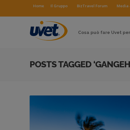
Home
Il Gruppo
BizTravel Forum
Media 
Cosa può fare Uvet per
POSTS TAGGED ‘GANGEH