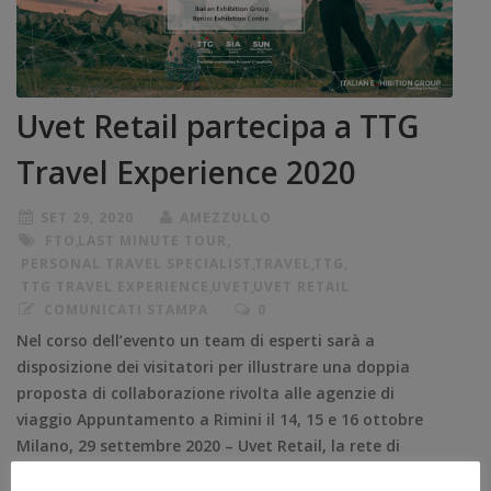
Uvet Retail partecipa a TTG
Travel Experience 2020
SET 29, 2020
AMEZZULLO
FTO
,
LAST MINUTE TOUR
,
PERSONAL TRAVEL SPECIALIST
,
TRAVEL
,
TTG
,
TTG TRAVEL EXPERIENCE
,
UVET
,
UVET RETAIL
COMUNICATI STAMPA
0
Nel corso dell’evento un team di esperti sarà a
disposizione dei visitatori per illustrare una doppia
proposta di collaborazione rivolta alle agenzie di
viaggio Appuntamento a Rimini il 14, 15 e 16 ottobre
Milano, 29 settembre 2020 – Uvet Retail, la rete di
Agenzie di viaggi e Consulenti di proprietà del gruppo