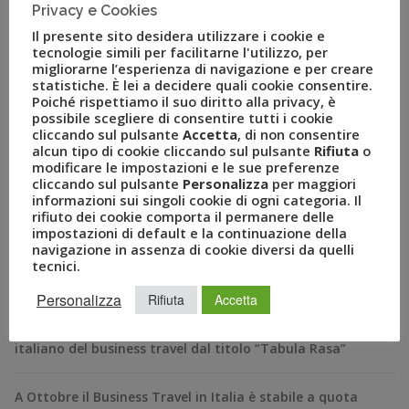
Uvet – polo […]
Privacy e Cookies
Il presente sito desidera utilizzare i cookie e
tecnologie simili per facilitarne l'utilizzo, per
migliorarne l’esperienza di navigazione e per creare
statistiche. È lei a decidere quali cookie consentire.
Poiché rispettiamo il suo diritto alla privacy, è
possibile scegliere di consentire tutti i cookie
cliccando sul pulsante
Accetta
, di non consentire
alcun tipo di cookie cliccando sul pulsante
Rifiuta
o
modificare le impostazioni e le sue preferenze
cliccando sul pulsante
Personalizza
per maggiori
informazioni sui singoli cookie di ogni categoria. Il
rifiuto dei cookie comporta il permanere delle
RECENT POSTS
impostazioni di default e la continuazione della
navigazione in assenza di cookie diversi da quelli
tecnici.
A Novembre il Business Travel in Italia è a quota 95
Personalizza
Rifiuta
Accetta
BizTravel Forum 2024: al via la XXII edizione dell’evento
italiano del business travel dal titolo “Tabula Rasa”
A Ottobre il Business Travel in Italia è stabile a quota