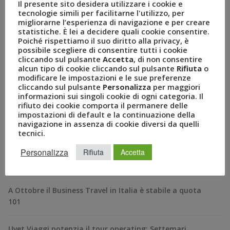
Il presente sito desidera utilizzare i cookie e
tecnologie simili per facilitarne l'utilizzo, per
migliorarne l’esperienza di navigazione e per creare
statistiche. È lei a decidere quali cookie consentire.
Poiché rispettiamo il suo diritto alla privacy, è
possibile scegliere di consentire tutti i cookie
cliccando sul pulsante
Accetta
, di non consentire
alcun tipo di cookie cliccando sul pulsante
Rifiuta
o
modificare le impostazioni e le sue preferenze
cliccando sul pulsante
Personalizza
per maggiori
informazioni sui singoli cookie di ogni categoria. Il
RECENT POSTS
rifiuto dei cookie comporta il permanere delle
impostazioni di default e la continuazione della
navigazione in assenza di cookie diversi da quelli
A Novembre il Business Travel in Italia è a quota 95
tecnici.
Personalizza
BizTravel Forum 2024: al via la XXII edizione dell’evento
Rifiuta
Accetta
italiano del business travel dal titolo “Tabula Rasa”
A Ottobre il Business Travel in Italia è stabile a quota
101
Uvet Viaggi potenzia il tour operating: Settemari