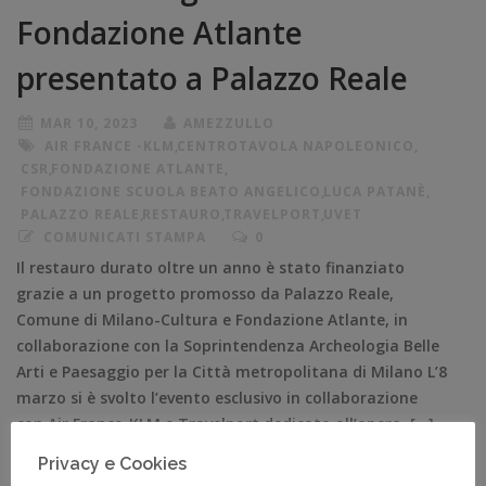
Fondazione Atlante
presentato a Palazzo Reale
MAR 10, 2023
AMEZZULLO
AIR FRANCE -KLM
,
CENTROTAVOLA NAPOLEONICO
,
CSR
,
FONDAZIONE ATLANTE
,
FONDAZIONE SCUOLA BEATO ANGELICO
,
LUCA PATANÈ
,
PALAZZO REALE
,
RESTAURO
,
TRAVELPORT
,
UVET
COMUNICATI STAMPA
0
Il restauro durato oltre un anno è stato finanziato
grazie a un progetto promosso da Palazzo Reale,
Comune di Milano-Cultura e Fondazione Atlante, in
collaborazione con la Soprintendenza Archeologia Belle
Arti e Paesaggio per la Città metropolitana di Milano L’8
marzo si è svolto l’evento esclusivo in collaborazione
con Air France-KLM e Travelport dedicato all’opera, […]
Privacy e Cookies