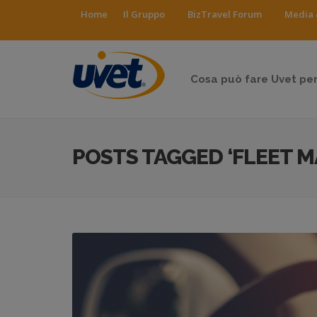
Home
Il Gruppo
BizTravel Forum
Media 
Cosa può fare Uvet per
POSTS TAGGED ‘FLEET 