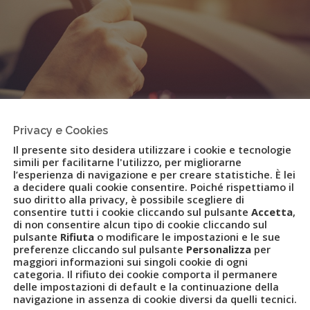
Privacy e Cookies
Il presente sito desidera utilizzare i cookie e tecnologie
simili per facilitarne l'utilizzo, per migliorarne
l’esperienza di navigazione e per creare statistiche. È lei
a decidere quali cookie consentire. Poiché rispettiamo il
suo diritto alla privacy, è possibile scegliere di
consentire tutti i cookie cliccando sul pulsante
Accetta
,
 brand che unisce TKT e TripItaly
di non consentire alcun tipo di cookie cliccando sul
pulsante
Rifiuta
o modificare le impostazioni e le sue
preferenze cliccando sul pulsante
Personalizza
per
maggiori informazioni sui singoli cookie di ogni
categoria. Il rifiuto dei cookie comporta il permanere
delle impostazioni di default e la continuazione della
navigazione in assenza di cookie diversi da quelli tecnici.
CES OVERALL
,
CAR POLICY
,
CAREY ITALIA
,