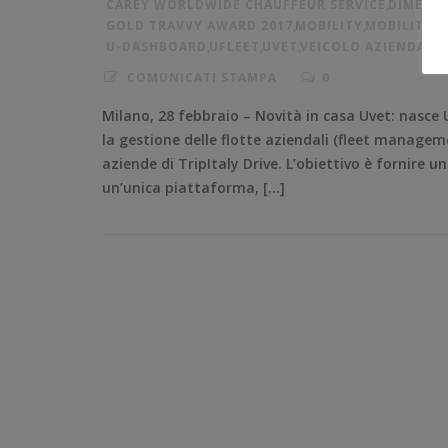
CAREY WORLDWIDE CHAUFFEUR SERVICE
,
DIMENSI
GOLD TRAVVY AWARD 2017
,
MOBILITY
,
MOBILITY A
U-DASHBOARD
,
UFLEET
,
UVET
,
VEICOLO AZIENDALE
COMUNICATI STAMPA
0
Milano, 28 febbraio – Novità in casa Uvet: nasce U
la gestione delle flotte aziendali (fleet manageme
aziende di TripItaly Drive. L’obiettivo è fornire 
un’unica piattaforma, […]