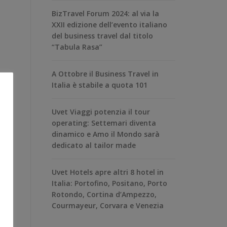
BizTravel Forum 2024: al via la
XXII edizione dell’evento italiano
del business travel dal titolo
“Tabula Rasa”
A Ottobre il Business Travel in
Italia è stabile a quota 101
Uvet Viaggi potenzia il tour
operating: Settemari diventa
dinamico e Amo il Mondo sarà
dedicato al tailor made
Uvet Hotels apre altri 8 hotel in
Italia: Portofino, Positano, Porto
Rotondo, Cortina d’Ampezzo,
Courmayeur, Corvara e Venezia