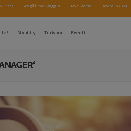
& Press
Scegli il tuo Viaggio
Dove Siamo
Lavora in Uvet
 te?
Mobility
Turismo
Eventi
MANAGER‘