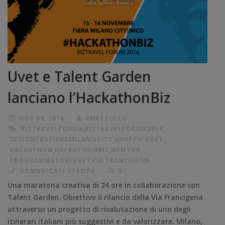
Uvet e Talent Garden
lanciano l’HackathonBiz
NOV 09, 2016
AMEZZULLO
BIZTRAVELFORUM
,
BIZTRAVELFORUM2016
,
DESIGNERS
,
FIERAMILANOCITY
,
GRUPPO UVET
,
HACKATHON
,
HACKATHONBIZ
,
MENTOR
,
PROGRAMMATORI
,
UVET
,
VIA FRANCIGENA
COMUNICATI STAMPA
0
Una maratona creativa di 24 ore in collaborazione con
Talent Garden. Obiettivo il rilancio della Via Francigena
attraverso un progetto di rivalutazione di uno degli
itinerari italiani più suggestivi e da valorizzare. Milano,