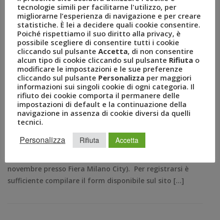
BizTravel Forum 2016
tecnologie simili per facilitarne l'utilizzo, per
migliorarne l’esperienza di navigazione e per creare
statistiche. È lei a decidere quali cookie consentire.
OTT 12, 2016
AMEZZULLO
Poiché rispettiamo il suo diritto alla privacy, è
15 NOVEMBRE
,
16 NOVEMBRE
,
ALITALIA
,
ALLIANZ
,
possibile scegliere di consentire tutti i cookie
AMERICANEXPRESS
,
BIZTRAVELFORUM
,
cliccando sul pulsante
Accetta
, di non consentire
BIZTRAVELFORUM2016
,
CONFTURISMO
,
EVENTI
,
alcun tipo di cookie cliccando sul pulsante
Rifiuta
o
FIERAMILANOCITY
,
MICO
,
MOBILITY
,
modificare le impostazioni e le sue preferenze
SENTIMENT ANALYSIS
,
TRAVELPORT
,
TRENITALIA
,
cliccando sul pulsante
Personalizza
per maggiori
informazioni sui singoli cookie di ogni categoria. Il
TURISMO
rifiuto dei cookie comporta il permanere delle
COMUNICATI STAMPA
0
impostazioni di default e la continuazione della
Milano, 12 ottobre 2016 – Sono aperte le iscrizioni per
navigazione in assenza di cookie diversi da quelli
tecnici.
l’edizione 2016 del BizTravel Forum, l’evento di
riferimento in Italia per la mobility, gli eventi e il
Personalizza
Rifiuta
Accetta
turismo organizzato dal Gruppo Uvet e giunto
quest’anno alla sua quattordicesima edizione (15-16
novembre presso Fiera Milano City). Per registrarsi è
sufficiente compilare il form disponibile sul sito […]