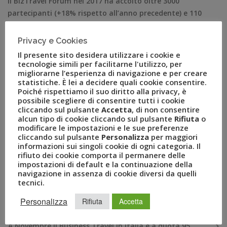
Il BizTravel Forum nel 2017 ha accolto oltre 3000
partecipanti (+18% rispetto all’anno precedente) e 110
espositori. Milano, 29 ottobre 2018 – Sono aperte le
iscrizioni per l’edizione 2018 del BizTravel Forum,
Privacy e Cookies
l’evento di riferimento in Italia per la mobility, gli eventi
Il presente sito desidera utilizzare i cookie e
e il turismo organizzato dal Gruppo Uvet e giunto
tecnologie simili per facilitarne l'utilizzo, per
migliorarne l’esperienza di navigazione e per creare
quest’anno alla sua sedicesima […]
statistiche. È lei a decidere quali cookie consentire.
Poiché rispettiamo il suo diritto alla privacy, è
possibile scegliere di consentire tutti i cookie
cliccando sul pulsante
Accetta
, di non consentire
alcun tipo di cookie cliccando sul pulsante
Rifiuta
o
modificare le impostazioni e le sue preferenze
cliccando sul pulsante
Personalizza
per maggiori
informazioni sui singoli cookie di ogni categoria. Il
rifiuto dei cookie comporta il permanere delle
impostazioni di default e la continuazione della
navigazione in assenza di cookie diversi da quelli
tecnici.
RECENT POSTS
Personalizza
Rifiuta
Accetta
A Novembre il Business Travel in Italia è a quota 95