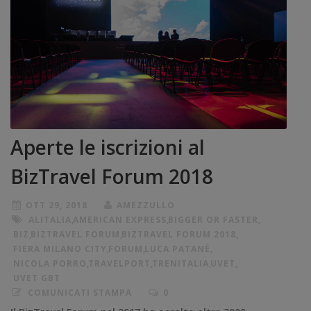
Aperte le iscrizioni al
BizTravel Forum 2018
OTT 29, 2018
AMEZZULLO
ALITALIA
,
AMERICAN EXPRESS
,
BIGGER OR FASTER
,
BIZ
,
BIZTRAVEL FORUM
,
BIZTRAVEL FORUM 2018
,
FIERA MILANO CITY
,
FORUM
,
LUCA PATANÈ
,
NICOLA PORRO
,
TRAVELPORT
,
TRENITALIA
,
UVET
,
UVET GBT
COMUNICATI STAMPA
0