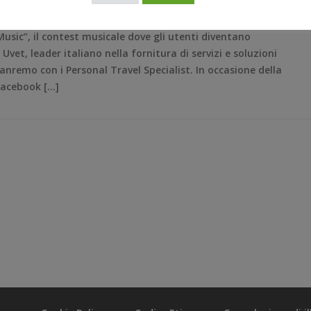
sic”, il contest musicale dove gli utenti diventano
vet, leader italiano nella fornitura di servizi e soluzioni
Sanremo con i Personal Travel Specialist. In occasione della
 Facebook […]