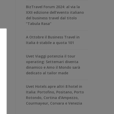
BizTravel Forum 2024: al via la
XXII edizione dell’evento italiano
del business travel dal titolo
“Tabula Rasa”
A Ottobre il Business Travel in
Italia è stabile a quota 101
Uvet Viaggi potenzia il tour
operating: Settemari diventa
dinamico e Amo il Mondo sarà
dedicato al tailor made
Uvet Hotels apre altri 8 hotel in
Italia: Portofino, Positano, Porto
Rotondo, Cortina d’Ampezzo,
Courmayeur, Corvara e Venezia