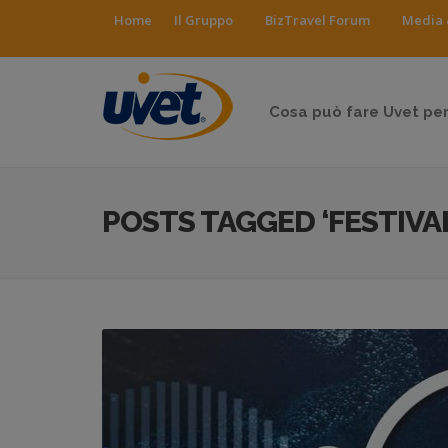
Home
Il Gruppo
BizTravel Forum
Media 
Cosa può fare Uvet per
POSTS TAGGED ‘FESTIVAL