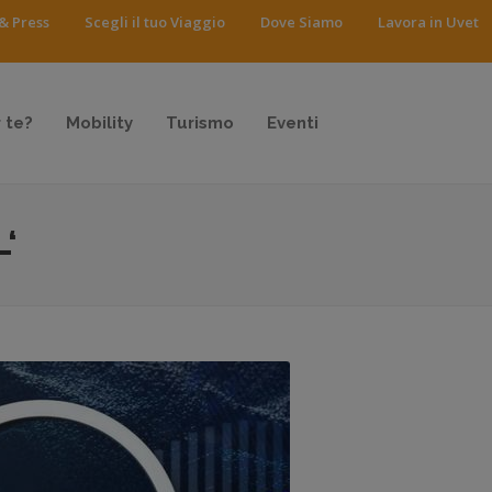
& Press
Scegli il tuo Viaggio
Dove Siamo
Lavora in Uvet
 te?
Mobility
Turismo
Eventi
‘