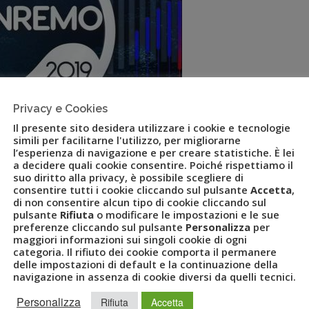
Privacy e Cookies
Il presente sito desidera utilizzare i cookie e tecnologie
simili per facilitarne l'utilizzo, per migliorarne
l’esperienza di navigazione e per creare statistiche. È lei
a decidere quali cookie consentire. Poiché rispettiamo il
suo diritto alla privacy, è possibile scegliere di
consentire tutti i cookie cliccando sul pulsante
Accetta
,
di non consentire alcun tipo di cookie cliccando sul
pulsante
Rifiuta
o modificare le impostazioni e le sue
preferenze cliccando sul pulsante
Personalizza
per
ist di Uvet tornano a Sanremo
maggiori informazioni sui singoli cookie di ogni
categoria. Il rifiuto dei cookie comporta il permanere
delle impostazioni di default e la continuazione della
navigazione in assenza di cookie diversi da quelli tecnici.
NAL TRAVEL SPECIALIST
,
PLAYLIST
,
PTS
,
SANREMO
,
SPOTIFY
,
Personalizza
Rifiuta
Accetta