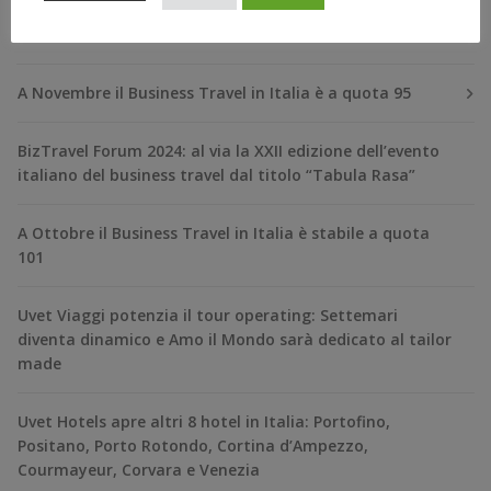
RECENT POSTS
A Novembre il Business Travel in Italia è a quota 95
BizTravel Forum 2024: al via la XXII edizione dell’evento
italiano del business travel dal titolo “Tabula Rasa”
A Ottobre il Business Travel in Italia è stabile a quota
101
Uvet Viaggi potenzia il tour operating: Settemari
diventa dinamico e Amo il Mondo sarà dedicato al tailor
made
Uvet Hotels apre altri 8 hotel in Italia: Portofino,
Positano, Porto Rotondo, Cortina d’Ampezzo,
Courmayeur, Corvara e Venezia