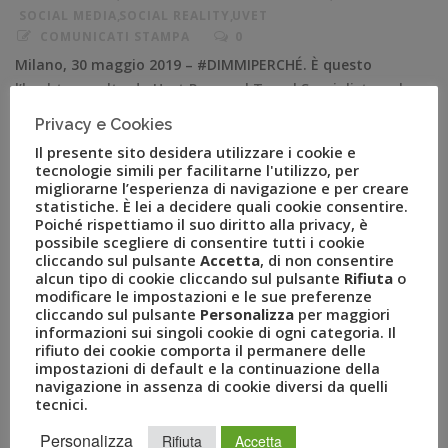
SOCIAL MEDIA
,
SOCIAL REALITY
,
UVET
COMUNICATI STAMPA
0
Milano, 30 maggio 2019 – #DIMMIPERCHÉ. È questo
l’hashtag scelto da Uvet Personal Travel Specialist per la
sua nuova campagna social che partirà su Facebook dal
Privacy e Cookies
3 Giugno Saranno direttamente i Personal Travel
Il presente sito desidera utilizzare i cookie e
Specialist, attraverso dei brevi video informativi, a
tecnologie simili per facilitarne l'utilizzo, per
condurre la campagna di “social reality”. I Personal
migliorarne l’esperienza di navigazione e per creare
statistiche. È lei a decidere quali cookie consentire.
Travel Specialist sono cento professionisti presenti su
Poiché rispettiamo il suo diritto alla privacy, è
[…]
possibile scegliere di consentire tutti i cookie
cliccando sul pulsante
Accetta
, di non consentire
alcun tipo di cookie cliccando sul pulsante
Rifiuta
o
modificare le impostazioni e le sue preferenze
cliccando sul pulsante
Personalizza
per maggiori
informazioni sui singoli cookie di ogni categoria. Il
rifiuto dei cookie comporta il permanere delle
impostazioni di default e la continuazione della
navigazione in assenza di cookie diversi da quelli
tecnici.
Personalizza
Rifiuta
Accetta