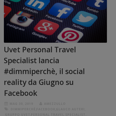
Uvet Personal Travel
Specialist lancia
#dimmiperchè, il social
reality da Giugno su
Facebook
MAG 30, 2019
AMEZZULLO
DIMMIPERCHÈ
,
FACEBOOK
,
GLAUCO AUTERI
,
GRUPPO UVET
,
PERSONAL TRAVEL SPECIALIST
,