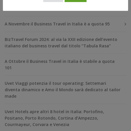
RECENT POSTS
A Novembre il Business Travel in Italia è a quota 95
BizTravel Forum 2024: al via la XXII edizione dell’evento
italiano del business travel dal titolo “Tabula Rasa”
A Ottobre il Business Travel in Italia è stabile a quota
101
Uvet Viaggi potenzia il tour operating: Settemari
diventa dinamico e Amo il Mondo sarà dedicato al tailor
made
Uvet Hotels apre altri 8 hotel in Italia: Portofino,
Positano, Porto Rotondo, Cortina d’Ampezzo,
Courmayeur, Corvara e Venezia