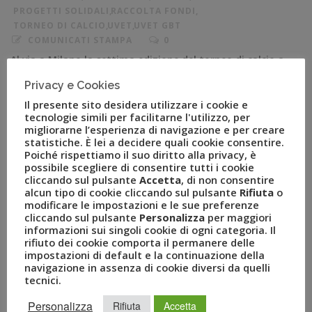
PROGETTI SOLIDALI
,
RACCOLTA FONDI
,
TORNEO DI CALCIO
,
UVET
,
UVET GBT
COMUNICATI STAMPA
0
Al via a Milano la settima edizione del torneo di calcio a
5 che coinvolge importanti società a livello
Privacy e Cookies
internazionale con l’obiettivo di devolvere i fondi
Il presente sito desidera utilizzare i cookie e
raccolti per la costruzione di una secondary school in
tecnologie simili per facilitarne l'utilizzo, per
Kenya Milano, 9 maggio 2019 – Fondazione Atlante del
migliorarne l’esperienza di navigazione e per creare
statistiche. È lei a decidere quali cookie consentire.
Gruppo Uvet, con lo scopo di finanziare iniziative solidali
Poiché rispettiamo il suo diritto alla privacy, è
intervenendo in […]
possibile scegliere di consentire tutti i cookie
cliccando sul pulsante
Accetta
, di non consentire
alcun tipo di cookie cliccando sul pulsante
Rifiuta
o
modificare le impostazioni e le sue preferenze
cliccando sul pulsante
Personalizza
per maggiori
informazioni sui singoli cookie di ogni categoria. Il
rifiuto dei cookie comporta il permanere delle
impostazioni di default e la continuazione della
navigazione in assenza di cookie diversi da quelli
tecnici.
Personalizza
Rifiuta
Accetta