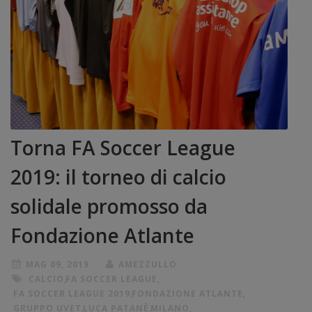
Torna FA Soccer League
2019: il torneo di calcio
solidale promosso da
Fondazione Atlante
MAG 09, 2019
AMEZZULLO
CALCIO
,
FA SOCCER LEAGUE
,
FA SOCCER LEAGUE 2019
,
FONDAZIONE ATLANTE
,
GRUPPO UVET
,
LUCA PATANÈ
,
MILANO
,