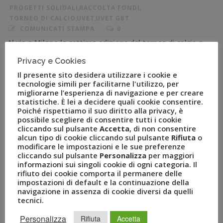
PROGETTI SOLIDALI
,
RACCOLTA FONDI
,
TORNEO DI CALCIO
,
UVET
,
UVET GBT
COMUNICATI STAMPA
0
Al via a Milano la settima edizione del torneo di calcio a
5 che coinvolge importanti società a livello
Privacy e Cookies
internazionale con l’obiettivo di devolvere i fondi
Il presente sito desidera utilizzare i cookie e
raccolti per la costruzione di una secondary school in
tecnologie simili per facilitarne l'utilizzo, per
Kenya Milano, 9 maggio 2019 – Fondazione Atlante del
migliorarne l’esperienza di navigazione e per creare
statistiche. È lei a decidere quali cookie consentire.
Gruppo Uvet, con lo scopo di finanziare iniziative solidali
Poiché rispettiamo il suo diritto alla privacy, è
intervenendo in […]
possibile scegliere di consentire tutti i cookie
cliccando sul pulsante
Accetta
, di non consentire
alcun tipo di cookie cliccando sul pulsante
Rifiuta
o
modificare le impostazioni e le sue preferenze
cliccando sul pulsante
Personalizza
per maggiori
informazioni sui singoli cookie di ogni categoria. Il
rifiuto dei cookie comporta il permanere delle
impostazioni di default e la continuazione della
navigazione in assenza di cookie diversi da quelli
tecnici.
Personalizza
Rifiuta
Accetta