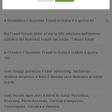
RECENT POSTS
A Novembre il Business Travel in Italia è a quota 95
BizTravel Forum 2024: al via la XXII edizione dell’evento
italiano del business travel dal titolo “Tabula Rasa”
A Ottobre il Business Travel in Italia è stabile a quota
101
Uvet Viaggi potenzia il tour operating: Settemari
diventa dinamico e Amo il Mondo sarà dedicato al tailor
made
Uvet Hotels apre altri 8 hotel in Italia: Portofino,
Positano, Porto Rotondo, Cortina d’Ampezzo,
Courmayeur, Corvara e Venezia