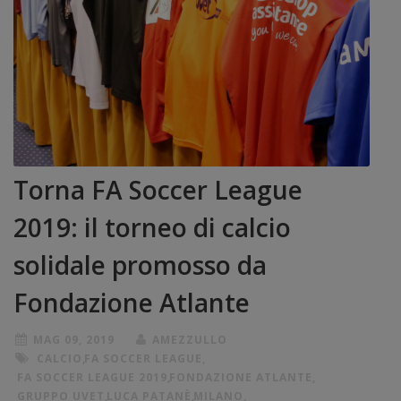
Torna FA Soccer League
2019: il torneo di calcio
solidale promosso da
Fondazione Atlante
MAG 09, 2019
AMEZZULLO
CALCIO
,
FA SOCCER LEAGUE
,
FA SOCCER LEAGUE 2019
,
FONDAZIONE ATLANTE
,
GRUPPO UVET
,
LUCA PATANÈ
,
MILANO
,