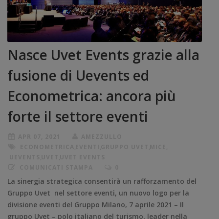
Nasce Uvet Events grazie alla
fusione di Uevents ed
Econometrica: ancora più
forte il settore eventi
APR 07, 2021
AMEZZULLO
ECONOMETRICA
,
EVENTI
,
GRUPPO UVET
,
MICE
,
UEVENTS
,
UVET
,
UVET EVENTS
COMUNICATI STAMPA
0
La sinergia strategica consentirà un rafforzamento del
Gruppo Uvet nel settore eventi, un nuovo logo per la
divisione eventi del Gruppo Milano, 7 aprile 2021 – Il
gruppo Uvet – polo italiano del turismo, leader nella