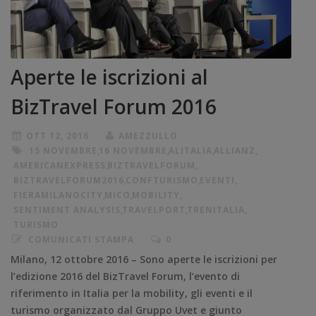
Aperte le iscrizioni al
BizTravel Forum 2016
OTT 12, 2016
AMEZZULLO
15 NOVEMBRE
,
16 NOVEMBRE
,
ALITALIA
,
ALLIANZ
,
AMERICANEXPRESS
,
BIZTRAVELFORUM
,
BIZTRAVELFORUM2016
,
CONFTURISMO
,
EVENTI
,
FIERAMILANOCITY
,
MICO
,
MOBILITY
,
SENTIMENT ANALYSIS
,
TRAVELPORT
,
TRENITALIA
,
TURISMO
COMUNICATI STAMPA
0
Milano, 12 ottobre 2016 – Sono aperte le iscrizioni per
l’edizione 2016 del BizTravel Forum, l’evento di
riferimento in Italia per la mobility, gli eventi e il
turismo organizzato dal Gruppo Uvet e giunto