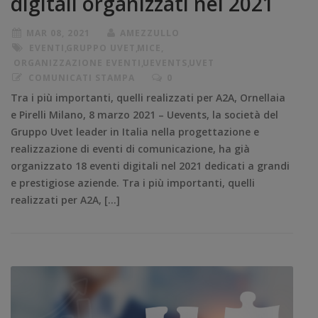
digitali organizzati nel 2021
MAR 08, 2021
AMEZZULLO
EVENTI
,
GRUPPO UVET
,
MICE
,
ORGANIZZAZIONE EVENTI
,
UEVENTS
,
UVET
COMUNICATI STAMPA
0
Tra i più importanti, quelli realizzati per A2A, Ornellaia
e Pirelli Milano, 8 marzo 2021 – Uevents, la società del
Gruppo Uvet leader in Italia nella progettazione e
realizzazione di eventi di comunicazione, ha già
organizzato 18 eventi digitali nel 2021 dedicati a grandi
e prestigiose aziende. Tra i più importanti, quelli
realizzati per A2A, […]