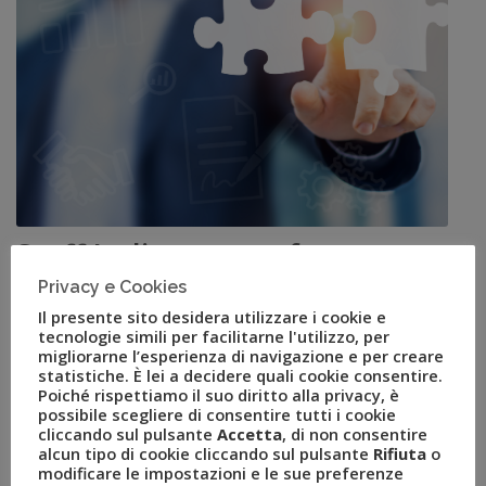
Staff Italia entra a far parte
Privacy e Cookies
di Uvet: per il gruppo nel
Il presente sito desidera utilizzare i cookie e
tecnologie simili per facilitarne l'utilizzo, per
2019 previsto un fatturato in
migliorarne l’esperienza di navigazione e per creare
statistiche. È lei a decidere quali cookie consentire.
eventi di 100 mln di Euro
Poiché rispettiamo il suo diritto alla privacy, è
possibile scegliere di consentire tutti i cookie
cliccando sul pulsante
Accetta
, di non consentire
FEB 13, 2019
AMEZZULLO
alcun tipo di cookie cliccando sul pulsante
Rifiuta
o
EVENTI
,
GRUPPO UVET
,
LAURA GARBARINO
,
modificare le impostazioni e le sue preferenze
LUCA PATANÈ
,
MASSIMO MORGA
,
MICE
,