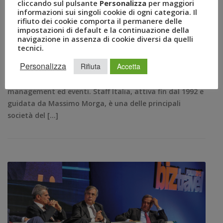
cliccando sul pulsante
Personalizza
per maggiori
ORGANIZZAZIONE EVENTI
,
PRESIDENTE GRUPPO UVET
,
informazioni sui singoli cookie di ogni categoria. Il
STAFF ITALIA
,
UEVENTS
,
UVET
rifiuto dei cookie comporta il permanere delle
impostazioni di default e la continuazione della
COMUNICATI STAMPA
0
navigazione in assenza di cookie diversi da quelli
Milano, 13 febbraio 2019 – Staff Italia entrerà dal primo
tecnici.
di Aprile a far parte del Gruppo Uvet, polo italiano del
Personalizza
Rifiuta
Accetta
turismo leader nella fornitura di servizi e soluzioni
innovative per viaggi d’affari, leisure, mobility
management ed eventi. Staff Italia, attiva fin dal 1992 e
guidata da Massimo Morga, è una delle principali
società del […]