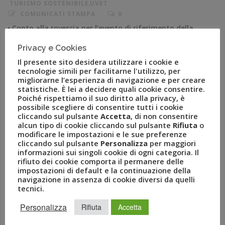
TURISMO SOSTENIBILE
,
UVET
COMUNICATI STAMPA
0
• Conto alla rovescia per l’evento di riferimento della
Business Travel Community italiana organizzato dal
Privacy e Cookies
Gruppo Uvet che si terrà il 20 e il 21 novembre a Milano •
Il presente sito desidera utilizzare i cookie e
“Ready for next fuel?”: sostenibilità, turismo b2b,
tecnologie simili per facilitarne l'utilizzo, per
mobility e il loro impatto sull’ economia italiana sono i
migliorarne l’esperienza di navigazione e per creare
temi al centro della due giorni che vede protagonisti […]
statistiche. È lei a decidere quali cookie consentire.
Poiché rispettiamo il suo diritto alla privacy, è
possibile scegliere di consentire tutti i cookie
cliccando sul pulsante
Accetta
, di non consentire
alcun tipo di cookie cliccando sul pulsante
Rifiuta
o
modificare le impostazioni e le sue preferenze
cliccando sul pulsante
Personalizza
per maggiori
informazioni sui singoli cookie di ogni categoria. Il
rifiuto dei cookie comporta il permanere delle
impostazioni di default e la continuazione della
navigazione in assenza di cookie diversi da quelli
tecnici.
Personalizza
Rifiuta
Accetta
RECENT POSTS