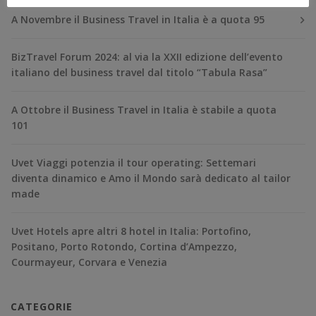
A Novembre il Business Travel in Italia è a quota 95
BizTravel Forum 2024: al via la XXII edizione dell’evento
italiano del business travel dal titolo “Tabula Rasa”
A Ottobre il Business Travel in Italia è stabile a quota
101
Uvet Viaggi potenzia il tour operating: Settemari
diventa dinamico e Amo il Mondo sarà dedicato al tailor
made
Uvet Hotels apre altri 8 hotel in Italia: Portofino,
Positano, Porto Rotondo, Cortina d’Ampezzo,
Courmayeur, Corvara e Venezia
CATEGORIE