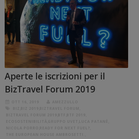
Aperte le iscrizioni per il
BizTravel Forum 2019
OTT 16, 2019
AMEZZULLO
BIZ
,
BIZ 2019
,
BIZTRAVEL FORUM
,
BIZTRAVEL FORUM 2019
,
BTF
,
BTF 2019
,
ECOSOSTENIBILITÀ
,
GRUPPO UVET
,
LUCA PATANÈ
,
NICOLA PORRO
,
READY FOR NEXT FUEL?
,
THE EUROPEAN HOUSE AMBROSETTI.
,