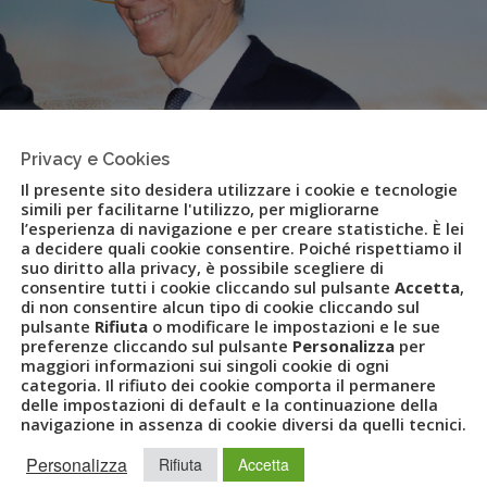
Privacy e Cookies
Il presente sito desidera utilizzare i cookie e tecnologie
simili per facilitarne l'utilizzo, per migliorarne
l’esperienza di navigazione e per creare statistiche. È lei
a decidere quali cookie consentire. Poiché rispettiamo il
suo diritto alla privacy, è possibile scegliere di
consentire tutti i cookie cliccando sul pulsante
Accetta
,
di non consentire alcun tipo di cookie cliccando sul
pulsante
Rifiuta
o modificare le impostazioni e le sue
perator Settemari
preferenze cliccando sul pulsante
Personalizza
per
maggiori informazioni sui singoli cookie di ogni
categoria. Il rifiuto dei cookie comporta il permanere
delle impostazioni di default e la continuazione della
navigazione in assenza di cookie diversi da quelli tecnici.
VET
,
LUCA PATANÈ
,
MARIO ROCI
,
MARSA ALAM
,
MULTICANALITÀ
,
ATING
,
TOUR OPERATOR
,
UVET
Personalizza
Rifiuta
Accetta