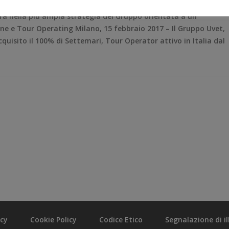
tra nella più ampia strategia del Gruppo orientata a un
one e Tour Operating Milano, 15 febbraio 2017 – Il Gruppo Uvet,
cquisito il 100% di Settemari, Tour Operator attivo in Italia dal
acy
Cookie Policy
Codice Etico
Segnalazione di ill