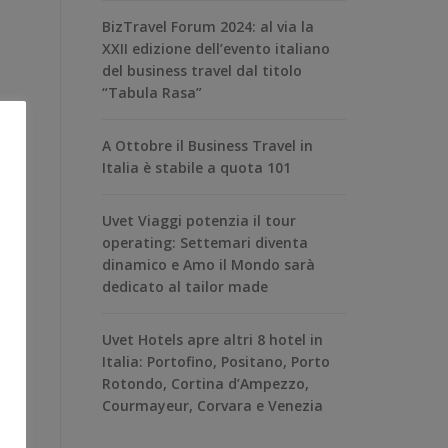
BizTravel Forum 2024: al via la
XXII edizione dell’evento italiano
del business travel dal titolo
“Tabula Rasa”
A Ottobre il Business Travel in
Italia è stabile a quota 101
Uvet Viaggi potenzia il tour
operating: Settemari diventa
dinamico e Amo il Mondo sarà
dedicato al tailor made
Uvet Hotels apre altri 8 hotel in
Italia: Portofino, Positano, Porto
Rotondo, Cortina d’Ampezzo,
Courmayeur, Corvara e Venezia