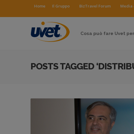
Home
Il Gruppo
BizTravel Forum
Media 
Cosa può fare Uvet per
POSTS TAGGED ‘DISTRIB