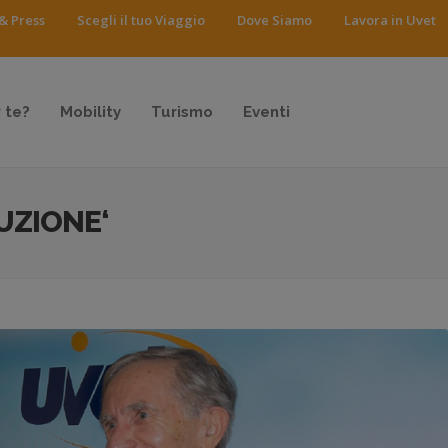
& Press
Scegli il tuo Viaggio
Dove Siamo
Lavora in Uvet
 te?
Mobility
Turismo
Eventi
UZIONE‘