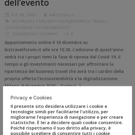
dell’evento
DIC 09, 2020
AMEZZULLO
BIZTRAVEL FORUM
,
BTF2020
,
BUSINESS TRAVEL
,
COVID
,
COVID-19
,
TURISMO
,
UVET
COMUNICATI STAMPA
0
Appuntamento online il 10 dicembre su
biztravelforum.it alle ore 10.30. L’edizione di quest’anno
vedrà tra i propri temi la fase di ripresa dal Covid-19, il
tempo e gli investimenti necessari per affrontare la
ripartenza del business travel che avrà tra i cardini della
propria offerta l’ecosostenibilità e la digitalizzazione.
Milano, 9 dicembre 2020 – Tutto […]
Privacy e Cookies
Il presente sito desidera utilizzare i cookie e
tecnologie simili per facilitarne l'utilizzo, per
migliorarne l’esperienza di navigazione e per creare
statistiche. È lei a decidere quali cookie consentire.
Poiché rispettiamo il suo diritto alla privacy, è
possibile scegliere di consentire tutti i cookie