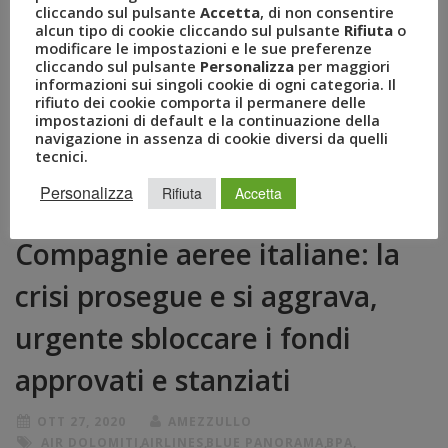
cliccando sul pulsante
Accetta
, di non consentire
alcun tipo di cookie cliccando sul pulsante
Rifiuta
o
modificare le impostazioni e le sue preferenze
cliccando sul pulsante
Personalizza
per maggiori
informazioni sui singoli cookie di ogni categoria. Il
rifiuto dei cookie comporta il permanere delle
impostazioni di default e la continuazione della
navigazione in assenza di cookie diversi da quelli
tecnici.
Personalizza
Rifiuta
Accetta
Compagnie aeree italiane: la
crisi prosegue e si aggrava,
urgente sbloccare i fondi
approvati e stanziati
OTT 27, 2020
AMEZZULLO
AIR DOLOMITI
,
AIRLINES
,
BLUE PANORAMA
,
BPA
,