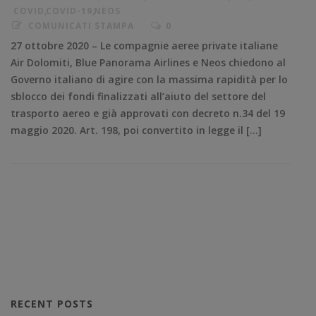
COVID
,
COVID-19
,
NEOS
COMUNICATI STAMPA
0
27 ottobre 2020 – Le compagnie aeree private italiane
Air Dolomiti, Blue Panorama Airlines e Neos chiedono al
Governo italiano di agire con la massima rapidità per lo
sblocco dei fondi finalizzati all’aiuto del settore del
trasporto aereo e già approvati con decreto n.34 del 19
maggio 2020. Art. 198, poi convertito in legge il […]
RECENT POSTS