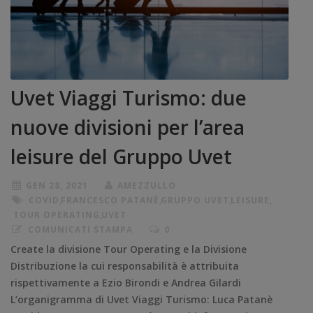
Uvet Viaggi Turismo: due
nuove divisioni per l’area
leisure del Gruppo Uvet
GEN 28, 2021
AMEZZULLO
COVID
,
FRANCESCO PATANÈ
,
GRUPPO UVET
,
LEISURE
,
TOUR OPERATING
,
UVET
COMUNICATI STAMPA
0
Create la divisione Tour Operating e la Divisione
Distribuzione la cui responsabilità è attribuita
rispettivamente a Ezio Birondi e Andrea Gilardi
L’organigramma di Uvet Viaggi Turismo: Luca Patanè