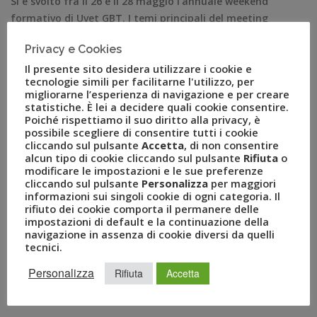
Si è svolto fra il 26 e il 28 maggio l’annuale weekend
formativo di Uvet GBT. I temi principali del meeting
sono stati un focus generale sui viaggi d’affari e le
Privacy e Cookies
novità del Gruppo. Il Gruppo Uvet con Uvet Global
Il presente sito desidera utilizzare i cookie e
Business Travel – la joint venture tra il Gruppo Uvet e
tecnologie simili per facilitarne l'utilizzo, per
American Express Global Business […]
migliorarne l’esperienza di navigazione e per creare
statistiche. È lei a decidere quali cookie consentire.
Poiché rispettiamo il suo diritto alla privacy, è
possibile scegliere di consentire tutti i cookie
cliccando sul pulsante
Accetta
, di non consentire
alcun tipo di cookie cliccando sul pulsante
Rifiuta
o
modificare le impostazioni e le sue preferenze
cliccando sul pulsante
Personalizza
per maggiori
informazioni sui singoli cookie di ogni categoria. Il
rifiuto dei cookie comporta il permanere delle
impostazioni di default e la continuazione della
navigazione in assenza di cookie diversi da quelli
tecnici.
RECENT POSTS
Personalizza
Rifiuta
Accetta
A Novembre il Business Travel in Italia è a quota 95