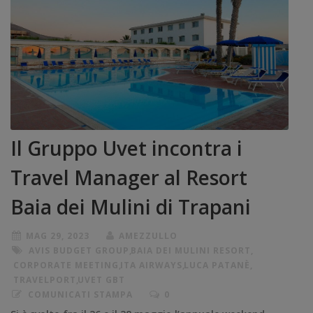
Il Gruppo Uvet incontra i
Travel Manager al Resort
Baia dei Mulini di Trapani
MAG 29, 2023
AMEZZULLO
AVIS BUDGET GROUP
,
BAIA DEI MULINI RESORT
,
CORPORATE MEETING
,
ITA AIRWAYS
,
LUCA PATANÈ
,
TRAVELPORT
,
UVET GBT
COMUNICATI STAMPA
0