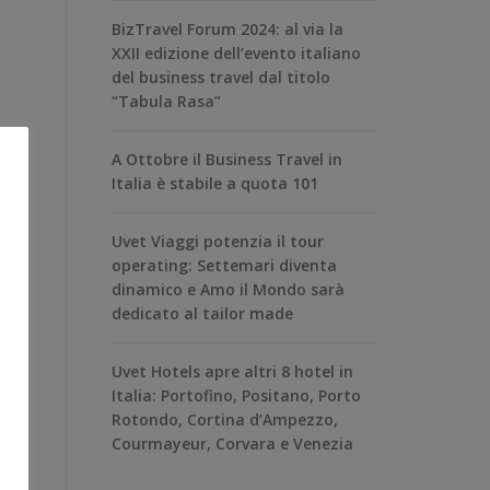
BizTravel Forum 2024: al via la
XXII edizione dell’evento italiano
del business travel dal titolo
“Tabula Rasa”
A Ottobre il Business Travel in
Italia è stabile a quota 101
Uvet Viaggi potenzia il tour
operating: Settemari diventa
dinamico e Amo il Mondo sarà
dedicato al tailor made
Uvet Hotels apre altri 8 hotel in
Italia: Portofino, Positano, Porto
Rotondo, Cortina d’Ampezzo,
Courmayeur, Corvara e Venezia