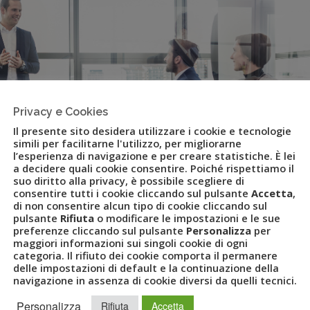
Privacy e Cookies
Il presente sito desidera utilizzare i cookie e tecnologie
simili per facilitarne l'utilizzo, per migliorarne
l’esperienza di navigazione e per creare statistiche. È lei
a decidere quali cookie consentire. Poiché rispettiamo il
suo diritto alla privacy, è possibile scegliere di
consentire tutti i cookie cliccando sul pulsante
Accetta
,
di non consentire alcun tipo di cookie cliccando sul
pulsante
Rifiuta
o modificare le impostazioni e le sue
preferenze cliccando sul pulsante
Personalizza
per
l nuovo head degli eventi e
maggiori informazioni sui singoli cookie di ogni
categoria. Il rifiuto dei cookie comporta il permanere
thcare gruppo Uvet
delle impostazioni di default e la continuazione della
navigazione in assenza di cookie diversi da quelli tecnici.
Personalizza
Rifiuta
Accetta