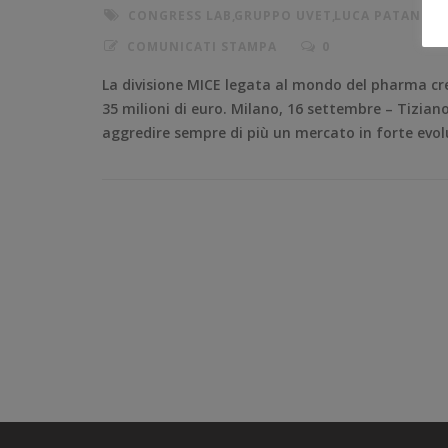
CONGRESS LAB
,
GRUPPO UVET
,
LUCA PATANÈ
,
P
COMUNICATI STAMPA
0
La divisione MICE legata al mondo del pharma cre
35 milioni di euro. Milano, 16 settembre – Tizian
aggredire sempre di più un mercato in forte evoluz