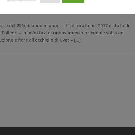
HARMA & HEALTHCARE
,
TIZIANO POLLEDRI
,
UVET
,
UVET GBT
sce del 25% di anno in anno. Il fatturato nel 2017 è stato di
o Polledri – in un’ottica di rinnovamento aziendale volta ad
ione e fiore all’occhiello di Uvet – […]