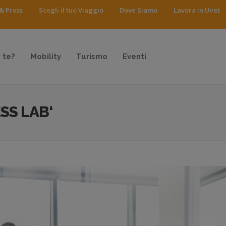
& Press
Scegli il tuo Viaggio
Dove Siamo
Lavora in Uvet
 te?
Mobility
Turismo
Eventi
SS LAB‘