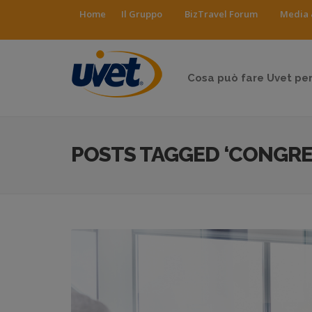
Home
Il Gruppo
BizTravel Forum
Media 
Cosa può fare Uvet per
POSTS TAGGED ‘CONGRE