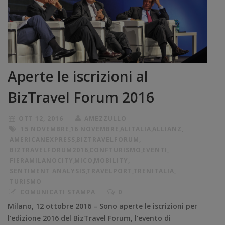
Aperte le iscrizioni al
BizTravel Forum 2016
OTT 12, 2016
AMEZZULLO
15 NOVEMBRE
,
16 NOVEMBRE
,
ALITALIA
,
ALLIANZ
,
AMERICANEXPRESS
,
BIZTRAVELFORUM
,
BIZTRAVELFORUM2016
,
CONFTURISMO
,
EVENTI
,
FIERAMILANOCITY
,
MICO
,
MOBILITY
,
SENTIMENT ANALYSIS
,
TRAVELPORT
,
TRENITALIA
,
TURISMO
COMUNICATI STAMPA
0
Milano, 12 ottobre 2016 – Sono aperte le iscrizioni per
l’edizione 2016 del BizTravel Forum, l’evento di