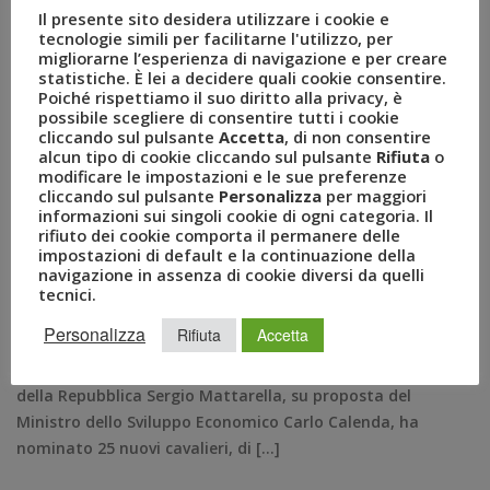
Gruppo Uvet: Luca Patanè
Il presente sito desidera utilizzare i cookie e
tecnologie simili per facilitarne l'utilizzo, per
nominato Cavaliere del
migliorarne l’esperienza di navigazione e per creare
statistiche. È lei a decidere quali cookie consentire.
Lavoro
Poiché rispettiamo il suo diritto alla privacy, è
possibile scegliere di consentire tutti i cookie
cliccando sul pulsante
Accetta
, di non consentire
GIU 01, 2016
AMEZZULLO
alcun tipo di cookie cliccando sul pulsante
Rifiuta
o
CARLO CALENDA
,
CAVALIERE DEL LAVORO
,
modificare le impostazioni e le sue preferenze
CONFTURISMO
,
FONDAZIONE ATLANTE
,
GRUPPO UVET
,
cliccando sul pulsante
Personalizza
per maggiori
informazioni sui singoli cookie di ogni categoria. Il
LUCA PATANÈ
,
SERGIO MATTARELLA
,
rifiuto dei cookie comporta il permanere delle
UVET AMERICAN EXPRESS
,
UVET VIAGGI E TURISMO
impostazioni di default e la continuazione della
COMUNICATI STAMPA
0
navigazione in assenza di cookie diversi da quelli
Il Presidente di Uvet insignito del titolo per la sua
tecnici.
capacità di creare occupazione e crescita Roma, 1
Personalizza
Rifiuta
Accetta
giugno – Luca Patanè, Presidente del Gruppo Uvet, ha
ricevuto la carica di Cavaliere del lavoro. Il Presidente
della Repubblica Sergio Mattarella, su proposta del
Ministro dello Sviluppo Economico Carlo Calenda, ha
nominato 25 nuovi cavalieri, di […]