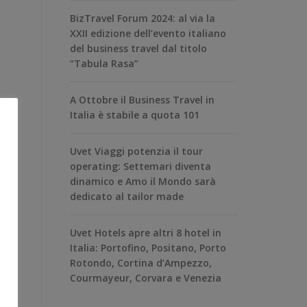
BizTravel Forum 2024: al via la
XXII edizione dell’evento italiano
del business travel dal titolo
“Tabula Rasa”
A Ottobre il Business Travel in
Italia è stabile a quota 101
Uvet Viaggi potenzia il tour
operating: Settemari diventa
dinamico e Amo il Mondo sarà
dedicato al tailor made
Uvet Hotels apre altri 8 hotel in
Italia: Portofino, Positano, Porto
Rotondo, Cortina d’Ampezzo,
Courmayeur, Corvara e Venezia