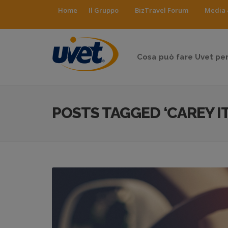
Home
Il Gruppo
BizTravel Forum
Media 
Cosa può fare Uvet per
POSTS TAGGED ‘CAREY IT