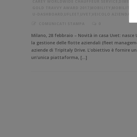
CAREY WORLDWIDE CHAUFFEUR SERVICE
,
DIMENSI
GOLD TRAVVY AWARD 2017
,
MOBILITY
,
MOBILITY A
U-DASHBOARD
,
UFLEET
,
UVET
,
VEICOLO AZIENDALE
COMUNICATI STAMPA
0
Milano, 28 febbraio – Novità in casa Uvet: nasce U
la gestione delle flotte aziendali (fleet manageme
aziende di TripItaly Drive. L’obiettivo è fornire 
un’unica piattaforma, […]