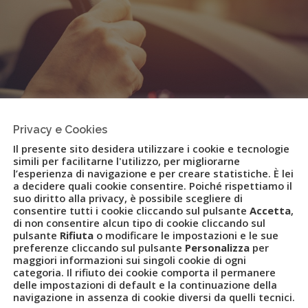
Privacy e Cookies
Il presente sito desidera utilizzare i cookie e tecnologie
simili per facilitarne l'utilizzo, per migliorarne
l’esperienza di navigazione e per creare statistiche. È lei
a decidere quali cookie consentire. Poiché rispettiamo il
suo diritto alla privacy, è possibile scegliere di
consentire tutti i cookie cliccando sul pulsante
Accetta
,
 brand che unisce TKT e TripItaly
di non consentire alcun tipo di cookie cliccando sul
pulsante
Rifiuta
o modificare le impostazioni e le sue
preferenze cliccando sul pulsante
Personalizza
per
maggiori informazioni sui singoli cookie di ogni
categoria. Il rifiuto dei cookie comporta il permanere
delle impostazioni di default e la continuazione della
navigazione in assenza di cookie diversi da quelli tecnici.
CES OVERALL
,
CAR POLICY
,
CAREY ITALIA
,