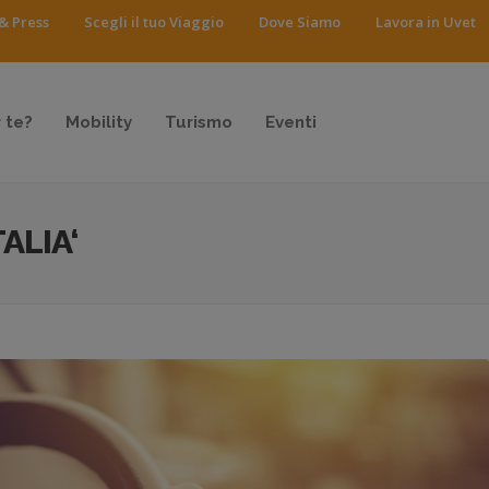
& Press
Scegli il tuo Viaggio
Dove Siamo
Lavora in Uvet
 te?
Mobility
Turismo
Eventi
ALIA‘