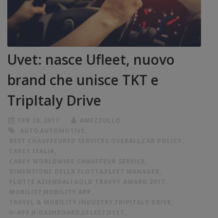
Uvet: nasce Ufleet, nuovo
brand che unisce TKT e
TripItaly Drive
FEB 28, 2017
AMEZZULLO
AUTO
,
AUTOMOTIVE
,
BEST CHAUFFEURED SERVICES OVERALL
,
CAR POLICY
,
CAREY ITALIA
,
CAREY WORLDWIDE CHAUFFEUR SERVICE
,
DIMENSIONE DELLA FLOTTA
,
FLEET MANAGER
,
FLOTTE AZIENDALI
,
GOLD TRAVVY AWARD 2017
,
MOBILITY
,
MOBILITY APP
,
TRAVEL & MOBILITY INDUSTRY
,
TRIPITALY DRIVE
,
U-APP
,
U-DASHBOARD
,
UFLEET
,
UVET
,