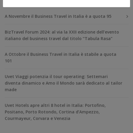
RECENT POSTS
A Novembre il Business Travel in Italia è a quota 95
BizTravel Forum 2024: al via la XXII edizione dell’evento
italiano del business travel dal titolo “Tabula Rasa”
A Ottobre il Business Travel in Italia è stabile a quota
101
Uvet Viaggi potenzia il tour operating: Settemari
diventa dinamico e Amo il Mondo sarà dedicato al tailor
made
Uvet Hotels apre altri 8 hotel in Italia: Portofino,
Positano, Porto Rotondo, Cortina d’Ampezzo,
Courmayeur, Corvara e Venezia