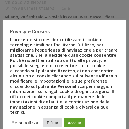
VEICOLO AZIENDALE
COMUNICATI STAMPA
0
Milano, 28 febbraio – Novità in casa Uvet: nasce Ufleet,
la nuova società di servizi di mobilità creata integrando
la gestione delle flotte aziendali (fleet management) di
Privacy e Cookies
TKT e i servizi di gestione transfer ed eventi per le
Il presente sito desidera utilizzare i cookie e
tecnologie simili per facilitarne l'utilizzo, per
aziende di TripItaly Drive. L’obiettivo è fornire una
migliorarne l’esperienza di navigazione e per creare
gamma completa di servizi legati alla mobilità tramite
statistiche. È lei a decidere quali cookie consentire.
un’unica piattaforma, […]
Poiché rispettiamo il suo diritto alla privacy, è
possibile scegliere di consentire tutti i cookie
cliccando sul pulsante
Accetta
, di non consentire
alcun tipo di cookie cliccando sul pulsante
Rifiuta
o
modificare le impostazioni e le sue preferenze
cliccando sul pulsante
Personalizza
per maggiori
informazioni sui singoli cookie di ogni categoria. Il
rifiuto dei cookie comporta il permanere delle
impostazioni di default e la continuazione della
navigazione in assenza di cookie diversi da quelli
tecnici.
Personalizza
Rifiuta
Accetta