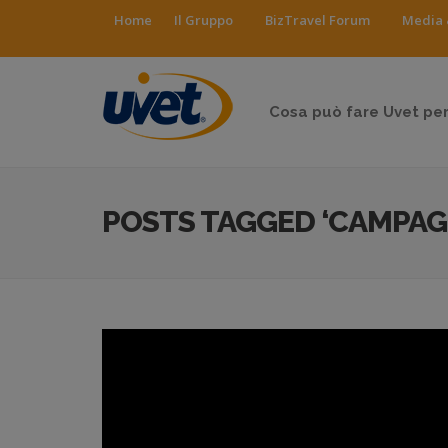
Home
Il Gruppo
BizTravel Forum
Media 
Cosa può fare Uvet per
POSTS TAGGED ‘CAMPAG