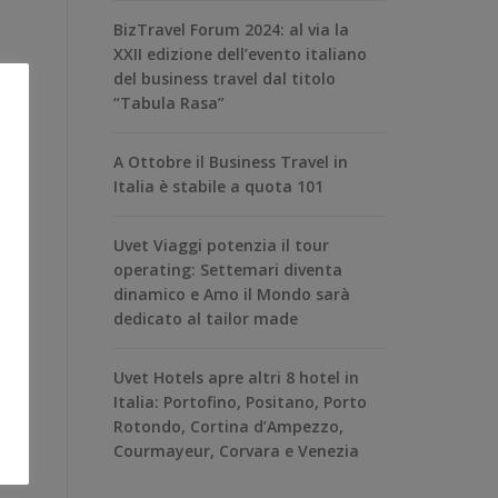
BizTravel Forum 2024: al via la
XXII edizione dell’evento italiano
del business travel dal titolo
“Tabula Rasa”
A Ottobre il Business Travel in
Italia è stabile a quota 101
Uvet Viaggi potenzia il tour
operating: Settemari diventa
dinamico e Amo il Mondo sarà
dedicato al tailor made
Uvet Hotels apre altri 8 hotel in
Italia: Portofino, Positano, Porto
Rotondo, Cortina d’Ampezzo,
Courmayeur, Corvara e Venezia