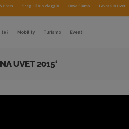
& Press
Scegli il tuo Viaggio
Dove Siamo
Lavora in Uvet
 te?
Mobility
Turismo
Eventi
NA UVET 2015‘