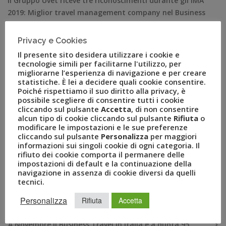
Il Gruppo Uvet riceve tre riconoscimenti durante gli IMA
2019: Miglior travel management company nel Business
Travel Miglior sistema di reportistica Miglior call
center/btc Milano, 13 marzo 2019 – Uvet fa il pieno di
Privacy e Cookies
premi agli IMA 2019, la sesta edizione degli Italian
Il presente sito desidera utilizzare i cookie e
Mission Awards, premio italiano dedicato al business
tecnologie simili per facilitarne l'utilizzo, per
migliorarne l’esperienza di navigazione e per creare
travel e organizzato da Newsteca, […]
statistiche. È lei a decidere quali cookie consentire.
Poiché rispettiamo il suo diritto alla privacy, è
possibile scegliere di consentire tutti i cookie
cliccando sul pulsante
Accetta
, di non consentire
alcun tipo di cookie cliccando sul pulsante
Rifiuta
o
modificare le impostazioni e le sue preferenze
cliccando sul pulsante
Personalizza
per maggiori
informazioni sui singoli cookie di ogni categoria. Il
rifiuto dei cookie comporta il permanere delle
impostazioni di default e la continuazione della
navigazione in assenza di cookie diversi da quelli
tecnici.
RECENT POSTS
Personalizza
Rifiuta
Accetta
A Novembre il Business Travel in Italia è a quota 95