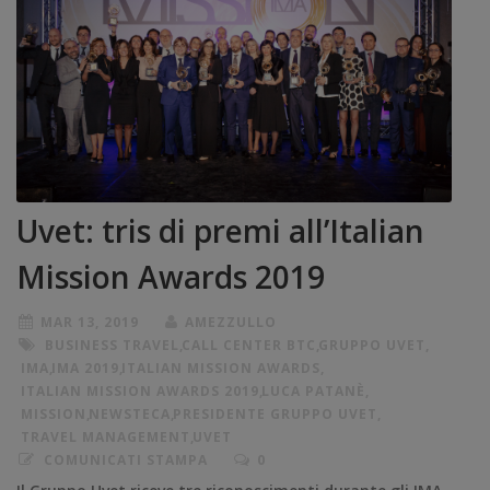
Uvet: tris di premi all’Italian
Mission Awards 2019
MAR 13, 2019
AMEZZULLO
BUSINESS TRAVEL
,
CALL CENTER BTC
,
GRUPPO UVET
,
IMA
,
IMA 2019
,
ITALIAN MISSION AWARDS
,
ITALIAN MISSION AWARDS 2019
,
LUCA PATANÈ
,
MISSION
,
NEWSTECA
,
PRESIDENTE GRUPPO UVET
,
TRAVEL MANAGEMENT
,
UVET
COMUNICATI STAMPA
0